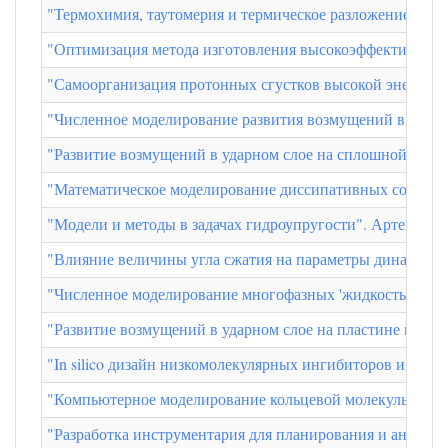
"Термохимия, таутомерия и термическое разложение 1,5
"Оптимизация метода изготовления высокоэффективных 
"Самоорганизация протонных сгустков высокой энергии 
"Численное моделирование развития возмущений в течен
"Развитие возмущений в ударном слое на сплошной плас
"Математическое моделирование диссипативных солитоно
"Модели и методы в задачах гидроупругости". Артем Ев
"Влияние величины угла сжатия на параметры динамическ
"Численное моделирование многофазных 'жидкость-пар' и
"Развитие возмущений в ударном слое на пластине в по
"In silico дизайн низкомолекулярных ингибиторов и акт
"Компьютерное моделирование кольцевой молекулы ДНК"
"Разработка инструментария для планирования и анализа