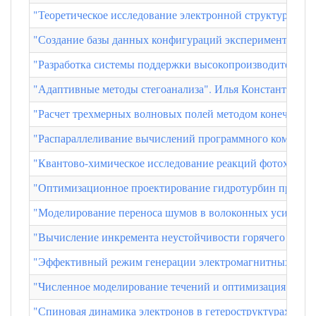
"Теоретическое исследование электронной структуры и 
"Создание базы данных конфигураций эксперимента AWA
"Разработка системы поддержки высокопроизводительных
"Адаптивные методы стегоанализа". Илья Константинови
"Расчет трехмерных волновых полей методом конечных ра
"Распараллеливание вычислений программного комплекс
"Квантово-химическое исследование реакций фотохимиче
"Оптимизационное проектирование гидротурбин при одн
"Моделирование переноса шумов в волоконных усилител
"Вычисление инкремента неустойчивости горячего релят
"Эффективный режим генерации электромагнитных волн 
"Численное моделирование течений и оптимизация форм
"Спиновая динамика электронов в гетероструктурах гер