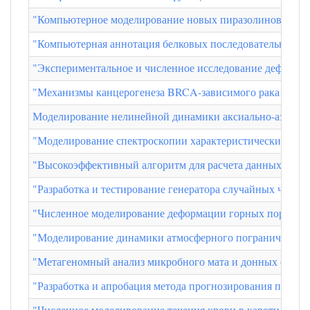
"Компьютерное моделирование новых пиразолиновых хро
"Компьютерная аннотация белковых последовательностей
"Экспериментальное и численное исследование деформац
"Механизмы канцерогенеза BRCA-зависимого рака яичн
Моделирование нелинейной динамики аксиально-азимутал
"Моделирование спектроскопии характеристических поте
"Высокоэффективный алгоритм для расчета данных рассе
"Разработка и тестирование генератора случайных чисел
"Численное моделирование деформации горных пород". А
"Моделирование динамики атмосферного пограничного сл
"Метагеномный анализ микробного мата и донных отлож
"Разработка и апробация метода прогнозирования полим
"Численное моделирование течения крови в каротидной б