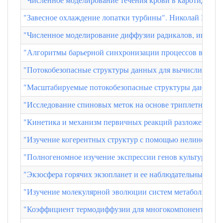
"Завесное охлаждение лопатки турбины". Николай Никол
"Численное моделирование диффузии радикалов, индуциро
"Алгоритмы барьерной синхронизации процессов в MPI-
"Потокобезопасные структуры данных для вычислительн
"Масштабируемые потокобезопасные структуры данных дл
"Исследование спиновых меток на основе триплетного фу
"Кинетика и механизм первичных реакций разложения в
"Изучение когерентных структур с помощью нелинейного
"Полногеномное изучение экспрессии генов культурных р
"Экзосфера горячих экзопланет и ее наблюдательные про
"Изучение молекулярной эволюции систем метаболизма г
"Коэффициент термодиффузии для многокомпонентной сме