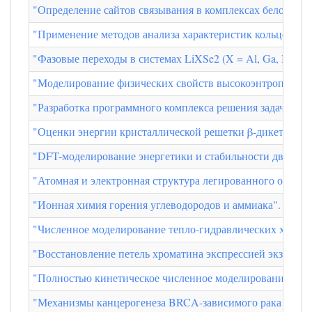
"Определение сайтов связывания в комплексах белок–л
"Применение методов анализа характеристик кольцевых 
"Фазовые переходы в системах LiXSe2 (X = Al, Ga, In) 
"Моделирование физических свойств высокоэнтропийного
"Разработка программного комплекса решения задач чис
"Оценки энергии кристаллической решетки β-дикетонатн
"DFT-моделирование энергетики и стабильности двойник
"Атомная и электронная структура легированного оксида
"Ионная химия горения углеводородов и аммиака". Андре
"Численное моделирование тепло-гидравлических характ
"Восстановление петель хроматина экспрессией экзогенн
"Полностью кинетическое численное моделирование пере
"Механизмы канцерогенеза BRCA-зависимого рака яичн