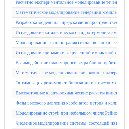
"Расчетно-экспериментальное моделирование течения в г
"Математическое моделирование генерации комплексов д
"Разработка модели для предсказания пространственных 
"Исследование каталитического гидротермолиза амминбо
"Моделирование распространяя сигналов в оптических во
"Исследование динамики закрученной импактной струи м
"Взаимодействие планетарного ветра близко-орбитальны
"Математическое моделирование волоконных лазеров с с
"Оптимизация режимов стабилизации оптических станда
"Высокоточные квантовохимические расчеты кинетики и 
"Фазы высокого давления карбонатов натрия и калия по
"Моделирование струй при небольшом числе Рейнольдса 
"Численное моделирование системы, состоящей из гипер