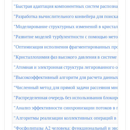
"Быстрая адаптация компонентных систем распознавания 
"Разработка вычислительного конвейера для поиска и ан
"Моделирование структурных изменений в кристаллах пь
"Развитие моделей турбулентности с помощью методов ма
"Оптимизация исполнения фрагментированных программ н
"Кристаллохимия фаз высокого давления в системе PbO-C
"Атомная и электронная структура легированного оксида
"Высокоэффективный алгоритм для расчета данных рассе
"Численный метод для прямой задачи рассеяния многосол
"Распределенная очередь без использования блокировок 
"Анализ эффективности синхронизации потоков в гибри
"Алгоритмы реализации коллективных операций в модел
"Фосфолипазы A2 человека: функциональный и эволюцио