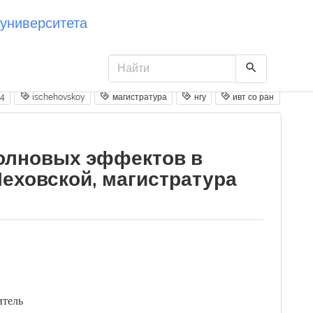
университета
14
ischehovskoy
магистратура
нгу
ивт со ран
олновых эффектов в
Чеховской, магистратура
итель