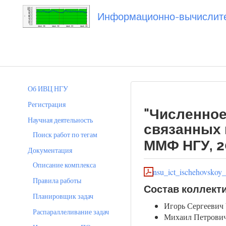
Информационно-вычислител
Вы посетили
20140620_ischehovskoy
Об ИВЦ НГУ
Регистрация
"Численно
Научная деятельность
связанных 
Поиск работ по тегам
ММФ НГУ, 2
Документация
Описание комплекса
nsu_ict_ischehovskoy
Правила работы
Состав коллект
Планировщик задач
Игорь Сергеевич
Распараллеливание задач
Михаил Петрович 