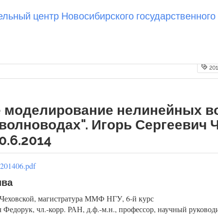
ьный центр Новосибирского государственного 
20
е моделирование нелинейных в
волноводах". Игорь Сергеевич 
0.6.2014
_201406.pdf
ива
 Чеховской, магистратура ММФ НГУ, 6-й курс
Федорук, чл.-корр. РАН, д.ф.-м.н., профессор, научный руковод