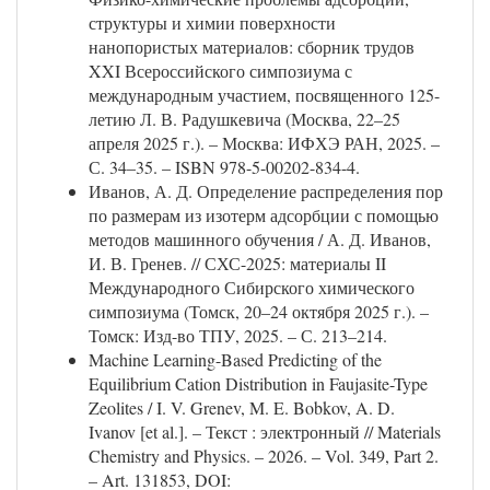
структуры и химии поверхности
нанопористых материалов: сборник трудов
XXI Всероссийского симпозиума с
международным участием, посвященного 125-
летию Л. В. Радушкевича (Москва, 22–25
апреля 2025 г.). – Москва: ИФХЭ РАН, 2025. –
С. 34–35. – ISBN 978-5-00202-834-4.
Иванов, А. Д. Определение распределения пор
по размерам из изотерм адсорбции с помощью
методов машинного обучения / А. Д. Иванов,
И. В. Гренев. // СХС-2025: материалы II
Международного Сибирского химического
симпозиума (Томск, 20–24 октября 2025 г.). –
Томск: Изд-во ТПУ, 2025. – С. 213–214.
Machine Learning-Based Predicting of the
Equilibrium Cation Distribution in Faujasite-Type
Zeolites / I. V. Grenev, M. E. Bobkov, A. D.
Ivanov [et al.]. – Текст : электронный // Materials
Chemistry and Physics. – 2026. – Vol. 349, Part 2.
– Art. 131853, DOI: