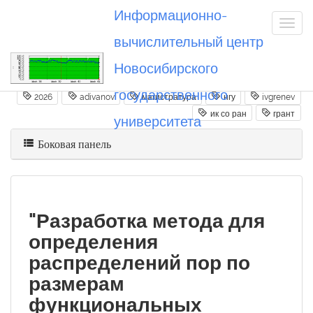
Информационно-
вычислительный центр
Новосибирского
Вы посетили
20260702_adivanov
государственного
2026
adivanov
магистратура
нгу
ivgrenev
ик со ран
грант
университета
Боковая панель
"Разработка метода для
определения
распределений пор по
размерам
функциональных