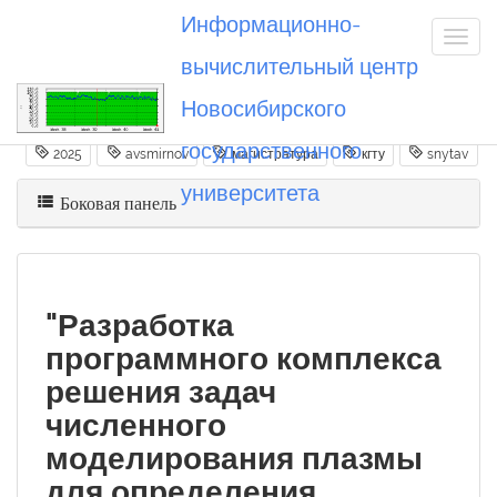
Информационно-
вычислительный центр
Новосибирского
Вы посетили
20250630_avsmirnov
государственного
2025
avsmirnov
магистратура
кгту
snytav
университета
Боковая панель
"Разработка
программного комплекса
решения задач
численного
моделирования плазмы
для определения