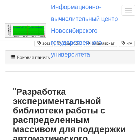
Информационно-
вычислительный центр
Новосибирского
Вы посетили
20220630_inbaranov
государственного
2022
inbaranov
бакалавриат
нгу
университета
Боковая панель
"Разработка
экспериментальной
библиотеки работы с
распределенным
массивом для поддержки
автоматического