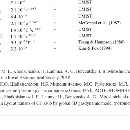
v, M. L. Khodachenko, H. Lammer, A. G. Berezutsky, I. B. Miroshnic
 the Royal Astronomical Society. 2018
, И.Ф. Шайхисламов, И.Б. Мирошниченко, М.С. Руменских, М.Л.
ездным ветром вокруг экзопланеты Gliese 436 b. АСТРОНОМ
 Shaikhislamov I. F., Lammer H., Berezutsky A. G., Miroshnichenko I
 in Lyα at transits of GJ 336b by global 3D gasdynamic model (готови