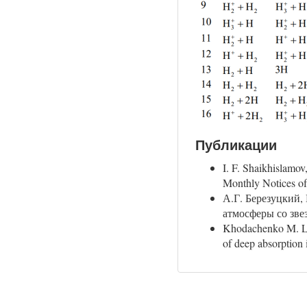
Публикации
I. F. Shaikhislamo
Monthly Notices of
А.Г. Березуцкий
атмосферы со зв
Khodachenko M. L.,
of deep absorption