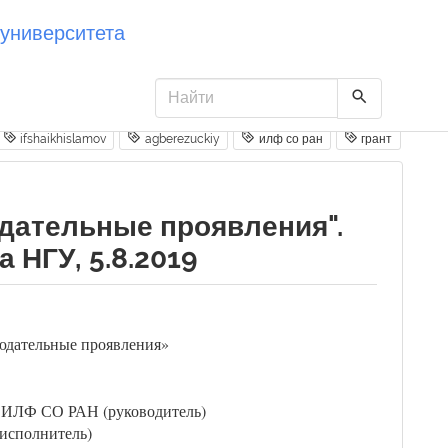
университета
ifshaikhislamov
agberezuckiy
илф со ран
грант
юдательные проявления".
 НГУ, 5.8.2019
людательные проявления»
е, ИЛФ СО РАН (руководитель)
исполнитель)