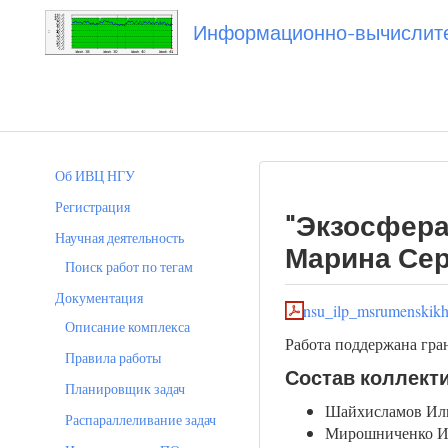
Информационно-вычислител
Вы посетили
20190805_msrumenskikh
Об ИВЦ НГУ
Регистрация
"Экзосфера
Научная деятельность
Марина Сер
Поиск работ по тегам
Документация
nsu_ilp_msrumenskik
Описание комплекса
Работа поддержана гра
Правила работы
Состав коллект
Планировщик задач
Шайхисламов Ильд
Распараллеливание задач
Мирошниченко Ил