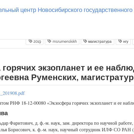
ьный центр Новосибирского государственного 
2019
msrumenskikh
магистратура
нгу
 горячих экзопланет и ее набл
геевна Руменских, магистратура
h_201908.pdf
нтом РНФ 18-12-00080 «Экзосфера горячих экзопланет и ее наб
ива
ар Фаритович, д. ф.-м. наук, зам. директора по научной работ
ья Борисович, к. ф.-м. наук, научный сотрудник ИЛФ СО РАН (