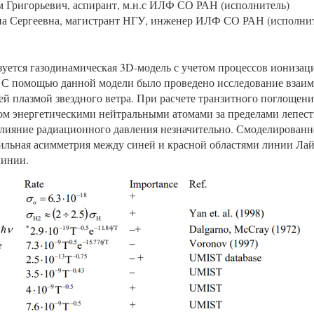
 Григорьевич, аспирант, м.н.с ИЛФ СО РАН (исполнитель)
а Сергеевна, магистрант НГУ, инженер ИЛФ СО РАН (исполнит
зуется газодинамическая 3D-модель с учетом процессов иониза
. С помощью данной модели было проведено исследование взаим
щей плазмой звездного ветра. При расчете транзитного поглощен
ом энергетическими нейтральными атомами за пределами лепест
 влияние радиационного давления незначительно. Смоделированн
сильная асимметрия между синей и красной областями линии Лайм
линии.