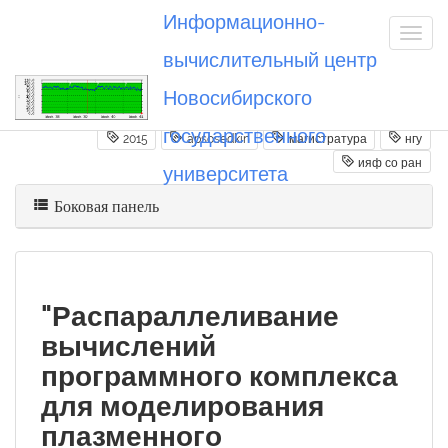
Информационно-
вычислительный центр
Новосибирского
Вы посетили
20150704_apsosedkin
государственного
2015
apsosedkin
магистратура
нгу
ияф со ран
университета
Боковая панель
"Распараллеливание
вычислений
программного комплекса
для моделирования
плазменного