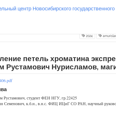
ьный центр Новосибирского государственного 
2024
arnurisl
ление петель хроматина экспре
ем Рустамович Нурисламов, маги
406.pdf
ива
м Рустамович, студент ФЕН НГУ, гр.22425
 Семенович, к.б.н., в.н.с. ФИЦ ИЦиГ СО РАН, научный руков