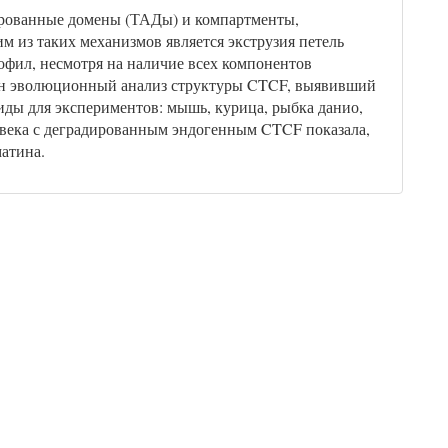
ированные домены (ТАДы) и компартменты,
м из таких механизмов является экструзия петель
офил, несмотря на наличие всех компонентов
еден эволюционный анализ структуры CTCF, выявивший
ды для экспериментов: мышь, курица, рыбка данио,
овека с деградированным эндогенным CTCF показала,
атина.