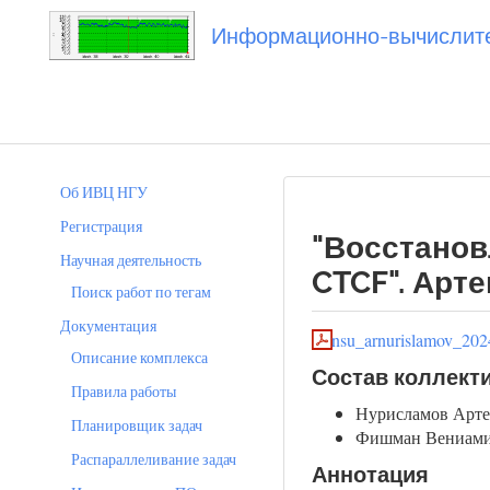
Информационно-вычислител
Вы посетили
20240630_arnurislamov
Об ИВЦ НГУ
Регистрация
"Восстанов
Научная деятельность
CTCF". Арт
Поиск работ по тегам
Документация
nsu_arnurislamov_202
Описание комплекса
Состав коллект
Правила работы
Нурисламов Арте
Планировщик задач
Фишман Вениамин
Распараллеливание задач
Аннотация