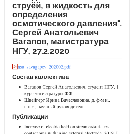
струёй, в жидкость для
определения
осмотического давления".
Сергей Анатольевич
Вагапов, магистратура
НГУ, 27.2.2020
nsu_savagapov_202002.pdf
Состав коллектива
Вагапов Сергей Анатольевич, студент НГУ, 1
курс магистратуры ФФ
Швейгерт Ирина Вячеславовна, д. ф-м н.,
в.н.с., научный руководитель
Публикации
Increase of electric field on streamer/surfaces
contact area with using external electrode, 2019, I