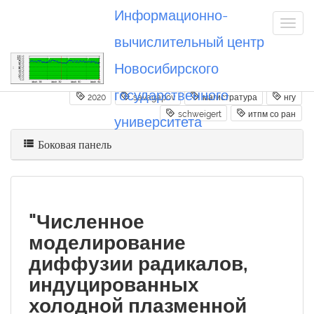
Информационно-
вычислительный центр
Новосибирского
Вы посетили
20200227_savagapov
государственного
2020
savagapov
магистратура
нгу
schweigert
итпм со ран
университета
Боковая панель
"Численное
моделирование
диффузии радикалов,
индуцированных
холодной плазменной