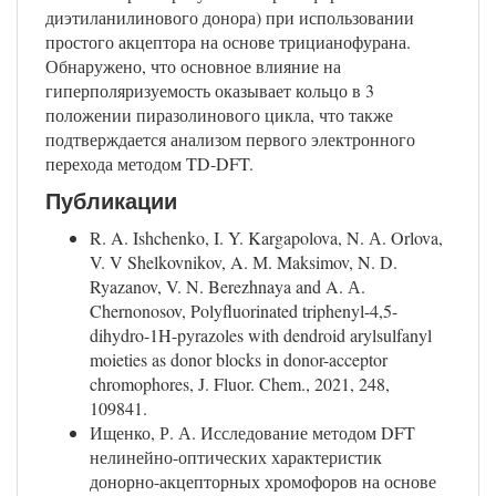
диэтиланилинового донора) при использовании
простого акцептора на основе трицианофурана.
Обнаружено, что основное влияние на
гиперполяризуемость оказывает кольцо в 3
положении пиразолинового цикла, что также
подтверждается анализом первого электронного
перехода методом TD-DFT.
Публикации
R. A. Ishchenko, I. Y. Kargapolova, N. А. Orlova,
V. V Shelkovnikov, A. М. Maksimov, N. D.
Ryazanov, V. N. Berezhnaya and A. А.
Chernonosov, Polyfluorinated triphenyl-4,5-
dihydro-1H-pyrazoles with dendroid arylsulfanyl
moieties as donor blocks in donor-acceptor
chromophores, J. Fluor. Chem., 2021, 248,
109841.
Ищенко, Р. А. Исследование методом DFT
нелинейно-оптических характеристик
донорно-акцепторных хромофоров на основе