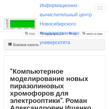
Информационно-
вычислительный центр
Новосибирского
Вы посетили
20220705_raishchenko
государственного
2022
магистратура
нгу
ниох со ран
университета
Боковая панель
"Компьютерное
моделирование новых
пиразолиновых
хромофоров для
электрооптики". Роман
Александрович Ищенко,