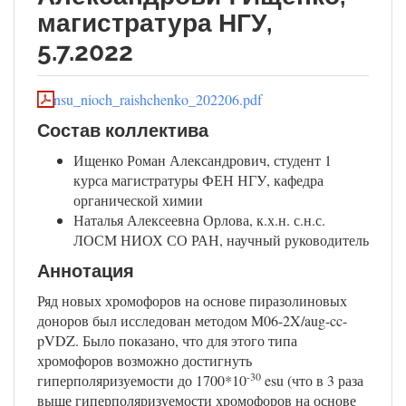
магистратура НГУ,
5.7.2022
nsu_nioch_raishchenko_202206.pdf
Состав коллектива
Ищенко Роман Александрович, студент 1
курса магистратуры ФЕН НГУ, кафедра
органической химии
Наталья Алексеевна Орлова, к.х.н. с.н.с.
ЛОСМ НИОХ СО РАН, научный руководитель
Аннотация
Ряд новых хромофоров на основе пиразолиновых
доноров был исследован методом M06-2X/aug-cc-
pVDZ. Было показано, что для этого типа
хромофоров возможно достигнуть
-30
гиперполяризуемости до 1700*10
esu (что в 3 раза
выше гиперполяризуемости хромофоров на основе