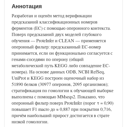
Аннотация
Разработан и оценён метод верификации
предсказаний классификационных номеров
ферментов (EC) с помощью оперонного контекста.
Поверх предсказаний двух моделей глубокого
обучения — ProteInfer и CLEAN — применяется
оперонный фильтр: предсказанный EC-номер
принимается, если он функционально согласуется с
генами-соседями по оперону (общий
метаболический путь KEGG либо совпадение EC-
номера). На основе данных ODB, NCBI RefSeq,
UniProt и KEGG построен оценочный набор из
51890 белков (30977 оперонов, 2095 организмов);
стратификация по гомологии к обучающей выборке
выполнена с помощью MMseqs2. Показано, что
оперонный фильтр поверх ProteInfer (порог τ = 0,90)
повышает F1 macro до ≈ 0,887 при покрытии 0,716,
причём наибольший прирост достигается в страте
низкой гомологии.