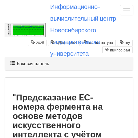
Информационно-
вычислительный центр
Новосибирского
Вы посетили
20260622_sykarmanov
государственного
2026
sykarmanov
магистратура
нгу
ициг со ран
университета
Боковая панель
"Предсказание EC-
номера фермента на
основе методов
искусственного
интеллекта с учётом