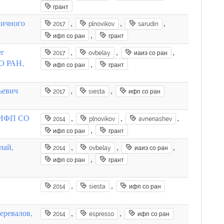
грант
личного
,
,
,
2017
plnovikov
sarudin
,
ифп со ран
грант
ег
,
,
,
2017
ovbelay
иаиэ со ран
О РАН,
,
ифп со ран
грант
ьевич
,
,
2017
siesta
ифп со ран
, ИФП СО
,
,
,
2014
plnovikov
avnenashev
,
ифп со ран
грант
лай,
,
,
,
2014
ovbelay
иаиэ со ран
,
ифп со ран
грант
,
,
2014
siesta
ифп со ран
еревалов,
,
,
2014
espresso
ифп со ран