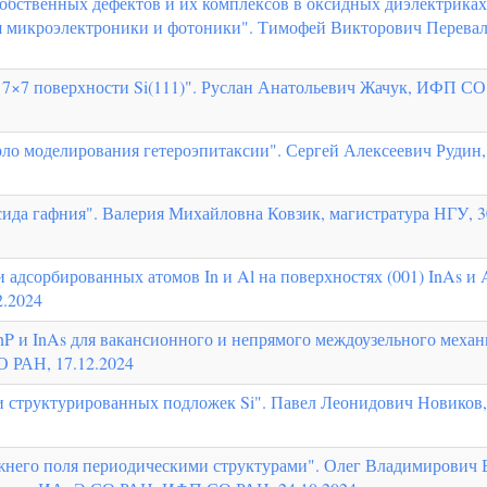
бственных дефектов и их комплексов в оксидных диэлектриках,
ля микроэлектроники и фотоники". Тимофей Викторович Перева
 7×7 поверхности Si(111)". Руслан Анатольевич Жачук, ИФП СО
рло моделирования гетероэпитаксии". Сергей Алексеевич Руди
сида гафния". Валерия Михайловна Ковзик, магистратура НГУ, 3
адсорбированных атомов In и Al на поверхностях (001) InAs и 
.2024
nP и InAs для вакансионного и непрямого междоузельного меха
 РАН, 17.12.2024
и структурированных подложек Si". Павел Леонидович Новико
ижнего поля периодическими структурами". Олег Владимирович 