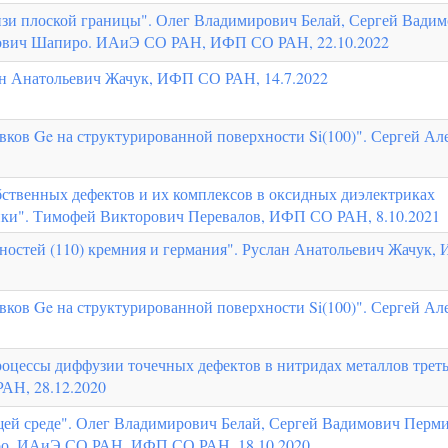
лизи плоской границы". Олег Владимирович Белай, Сергей Вади
мович Шапиро. ИАиЭ СО РАН, ИФП СО РАН, 22.10.2022
лан Анатольевич Жачук, ИФП СО РАН, 14.7.2022
вков Ge на структурированной поверхности Si(100)". Сергей Ал
бственных дефектов и их комплексов в оксидных диэлектриках
ики". Тимофей Викторович Перевалов, ИФП СО РАН, 8.10.2021
ностей (110) кремния и германия". Руслан Анатольевич Жачук
вков Ge на структурированной поверхности Si(100)". Сергей Ал
процессы диффузии точечных дефектов в нитридах металлов трет
АН, 28.12.2020
ей среде". Олег Владимирович Белай, Сергей Вадимович Перми
ро. ИАиЭ СО РАН, ИФП СО РАН, 18.10.2020