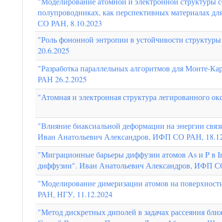
"Моделирование атомной и электронной структуры со
полупроводниках, как перспективных материалах д
СО РАН, 8.10.2023
"Роль фононной энтропии в устойчивости структуры
20.6.2025
"Разработка параллельных алгоритмов для Монте-Ка
РАН 26.2.2025
"Атомная и электронная структура легированного ок
"Влияние биаксиальной деформации на энергии связи 
Иван Анатольевич Александров, ИФП СО РАН, 18.12
"Миграционные барьеры диффузии атомов As и P в I
диффузии". Иван Анатольевич Александров, ИФП СО
"Моделирование димеризации атомов на поверхност
РАН, НГУ, 11.12.2024
"Метод дискретных диполей в задачах рассеяния бл