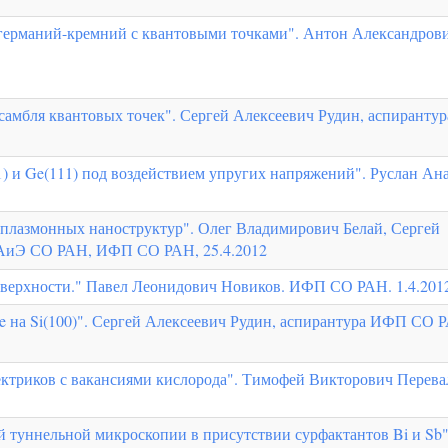
 германий-кремний с квантовыми точками". Антон Александров
самбля квантовых точек". Сергей Алексеевич Рудин, аспирант
) и Ge(111) под воздействием упругих напряжений". Руслан Ан
плазмонных наноструктур". Олег Владимирович Белай, Сергей
АиЭ СО РАН, ИФП СО РАН, 25.4.2012
верхности." Павел Леонидович Новиков. ИФП СО РАН. 1.4.201
e на Si(100)". Сергей Алексеевич Рудин, аспирантура ИФП СО 
ектриков с вакансиями кислорода". Тимофей Викторович Перев
й туннельной микроскопии в присутствии сурфактантов Bi и Sb"