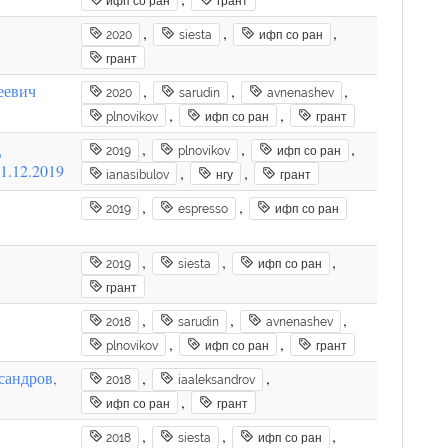
ифп со ран
грант
,
,
,
2020
siesta
ифп со ран
грант
еевич
,
,
,
2020
sarudin
avnenashev
,
,
plnovikov
ифп со ран
грант
д
,
,
,
2019
plnovikov
ифп со ран
1.12.2019
,
,
ianasibulov
нгу
грант
,
,
2019
espresso
ифп со ран
,
,
,
2019
siesta
ифп со ран
грант
,
,
,
2018
sarudin
avnenashev
,
,
plnovikov
ифп со ран
грант
сандров,
,
,
2018
iaaleksandrov
,
ифп со ран
грант
,
,
,
2018
siesta
ифп со ран