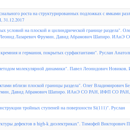
иального роста на структурированных подложках с ямками раз
 31.12.2017
ных условий на плоской и цилиндрической границе раздела". Ол
 Леонид Лазаревич Фрумин, Давид Абрамович Шапиро. ИАиЭ С
 кремния и германия, покрытых сурфактантами". Руслан Анатол
методом молекулярной динамики". Павел Леонидович Новиков
ктами вблизи плоской границы раздела". Олег Владимирович Бе
румин, Давид Абрамович Шапиро. ИАиЭ СО РАН, ИФП СО РАН,
нструкции тройных ступеней на поверхности Si(111)". Руслан
уктуры дефектов в high-k диэлектриках". Тимофей Викторович П