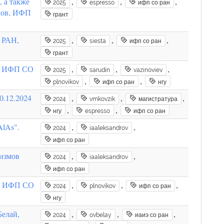
 а также
,
,
,
2025
espresso
ифп со ран
лов, ИФП
грант
 РАН,
,
,
,
2025
siesta
ифп со ран
грант
н, ИФП СО
,
,
,
2025
sarudin
vazinoviev
,
,
plnovikov
ифп со ран
нгу
0.12.2024
,
,
,
2024
vmkovzik
магистратура
,
,
нгу
espresso
ифп со ран
AlAs".
,
,
2024
iaaleksandrov
ифп со ран
низмов
,
,
2024
iaaleksandrov
ифп со ран
в, ИФП СО
,
,
,
2024
plnovikov
ифп со ран
нгу
Белай,
,
,
,
2024
ovbelay
иаиэ со ран