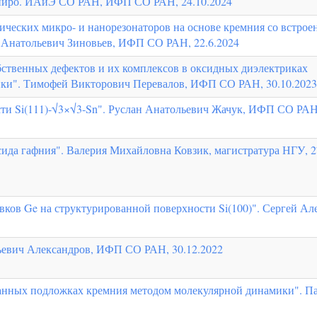
пиро. ИАиЭ СО РАН, ИФП СО РАН, 24.10.2024
ических микро- и нанорезонаторов на основе кремния со встро
 Анатольевич Зиновьев, ИФП СО РАН, 22.6.2024
бственных дефектов и их комплексов в оксидных диэлектриках
ики". Тимофей Викторович Перевалов, ИФП СО РАН, 30.10.2023
ти Si(111)-√3×√3-Sn". Руслан Анатольевич Жачук, ИФП СО РАН,
сида гафния". Валерия Михайловна Ковзик, магистратура НГУ, 2
вков Ge на структурированной поверхности Si(100)". Сергей Ал
ьевич Александров, ИФП СО РАН, 30.12.2022
ванных подложках кремния методом молекулярной динамики". П