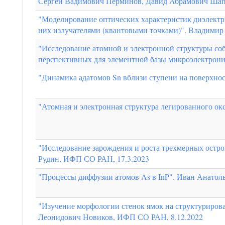
Сергей Вадимович Перминов, Давид Абрамович Ша
"Моделирование оптических характеристик диэлектр
них излучателями (квантовыми точками)". Владимир
"Исследование атомной и электронной структуры со
перспективных для элементной базы микроэлектрон
"Динамика адатомов Sn вблизи ступени на поверхнос
"Атомная и электронная структура легированного ок
"Исследование зарождения и роста трехмерных остро
Рудин, ИФП СО РАН, 17.3.2023
"Процессы диффузии атомов As в InP". Иван Анатол
"Изучение морфологии стенок ямок на структуриро
Леонидович Новиков, ИФП СО РАН, 8.12.2022