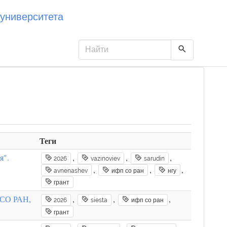
университета
Теги
я".
,
,
,
2026
vazinoviev
sarudin
,
,
,
avnenashev
ифп со ран
нгу
грант
 СО РАН,
,
,
,
2026
siesta
ифп со ран
грант