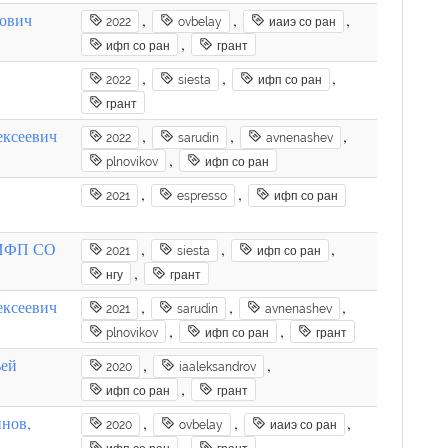
мович
,
,
,
2022
ovbelay
иаиэ со ран
,
ифп со ран
грант
,
,
,
2022
siesta
ифп со ран
грант
ексеевич
,
,
,
2022
sarudin
avnenashev
,
plnovikov
ифп со ран
,
,
2021
espresso
ифп со ран
, ИФП СО
,
,
,
2021
siesta
ифп со ран
,
нгу
грант
ексеевич
,
,
,
2021
sarudin
avnenashev
,
,
plnovikov
ифп со ран
грант
ьей
,
,
2020
iaaleksandrov
,
ифп со ран
грант
нов,
,
,
,
2020
ovbelay
иаиэ со ран
,