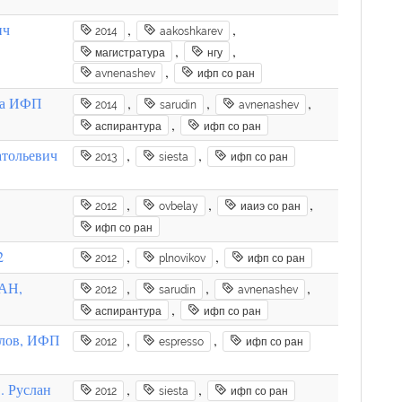
ич
,
,
2014
aakoshkarev
,
,
магистратура
нгу
,
avnenashev
ифп со ран
ура ИФП
,
,
,
2014
sarudin
avnenashev
,
аспирантура
ифп со ран
атольевич
,
,
2013
siesta
ифп со ран
,
,
,
2012
ovbelay
иаиэ со ран
ифп со ран
2
,
,
2012
plnovikov
ифп со ран
РАН,
,
,
,
2012
sarudin
avnenashev
,
аспирантура
ифп со ран
алов, ИФП
,
,
2012
espresso
ифп со ран
. Руслан
,
,
2012
siesta
ифп со ран