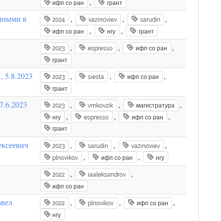
,
ифп со ран
грант
енными в
,
,
,
2024
vazinoviev
sarudin
,
,
ифп со ран
нгу
грант
,
,
,
2023
espresso
ифп со ран
грант
 5.8.2023
,
,
,
2023
siesta
ифп со ран
грант
7.6.2023
,
,
,
2023
vmkovzik
магистратура
,
,
,
нгу
espresso
ифп со ран
грант
ексеевич
,
,
,
2023
sarudin
vazinoviev
,
,
plnovikov
ифп со ран
нгу
,
,
2022
iaaleksandrov
ифп со ран
авел
,
,
,
2022
plnovikov
ифп со ран
нгу