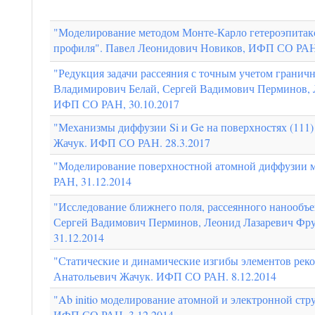
"Моделирование методом Монте-Карло гетероэпитакс
профиля". Павел Леонидович Новиков, ИФП СО РАН,
"Редукция задачи рассеяния с точным учетом гранич
Владимирович Белай, Сергей Вадимович Перминов,
ИФП СО РАН, 30.10.2017
"Механизмы диффузии Si и Ge на поверхностях (111)
Жачук. ИФП СО РАН. 28.3.2017
"Моделирование поверхностной атомной диффузии 
РАН, 31.12.2014
"Исследование ближнего поля, рассеянного нанообъе
Сергей Вадимович Перминов, Леонид Лазаревич Ф
31.12.2014
"Статические и динамические изгибы элементов реко
Анатольевич Жачук. ИФП СО РАН. 8.12.2014
"Ab initio моделирование атомной и электронной стр
ИФП СО РАН, 3.12.2014