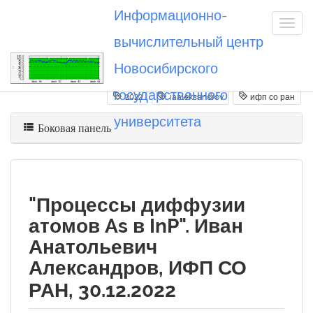
Информационно-
вычислительный центр
Новосибирского
Вы посетили
20221230_iaaleksandrov
государственного
2022
iaaleksandrov
ифп со ран
университета
Боковая панель
"Процессы диффузии
атомов As в InP". Иван
Анатольевич
Александров, ИФП СО
РАН, 30.12.2022