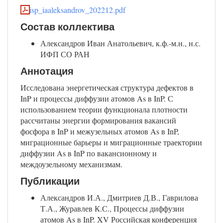
isp_iaaleksandrov_202212.pdf
Состав коллектива
Александров Иван Анатольевич, к.ф.-м.н., н.с.
ИФП СО РАН
Аннотация
Исследована энергетическая структура дефектов в
InP и процессы диффузии атомов As в InP. С
использованием теории функционала плотности
рассчитаны энергии формирования вакансий
фосфора в InP и межузельных атомов As в InP,
миграционные барьеры и миграционные траектории
диффузии As в InP по вакансионному и
междоузельному механизмам.
Публикации
Александров И.А., Дмитриев Д.В., Гаврилова
Т.А., Журавлев К.С., Процессы диффузии
атомов As в InP. XV Российская конференция