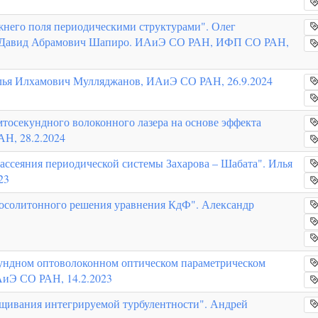
жнего поля периодическими структурами". Олег
, Давид Абрамович Шапиро. ИАиЭ СО РАН, ИФП СО РАН,
Илья Илхамович Мулляджанов, ИАиЭ СО РАН, 26.9.2024
тосекундного волоконного лазера на основе эффекта
Н, 28.2.2024
ассеяния периодической системы Захарова – Шабата". Илья
23
госолитонного решения уравнения КдФ". Александр
кундном оптоволоконном оптическом параметрическом
АиЭ СО РАН, 14.2.2023
ащивания интегрируемой турбулентности". Андрей