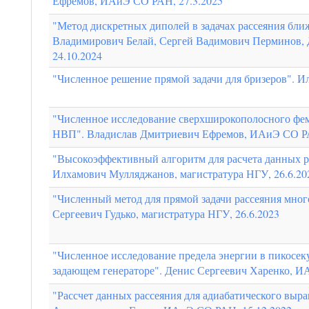
Ефремов, ИАиЭ СО РАН, 27.3.2025
"Метод дискретных диполей в задачах рассеяния бли
Владимирович Белай, Сергей Вадимович Перминов
24.10.2024
"Численное решение прямой задачи для бризеров". 
"Численное исследование сверхширокополосного фем
НВП". Владислав Дмитриевич Ефремов, ИАиЭ СО РА
"Высокоэффективный алгоритм для расчета данных р
Илхамович Мулляджанов, магистратура НГУ, 26.6.20
"Численный метод для прямой задачи рассеяния мно
Сергеевич Гудько, магистратура НГУ, 26.6.2023
"Численное исследование предела энергии в пикосе
задающем генераторе". Денис Сергеевич Харенко, И
"Рассчет данных рассеяния для адиабатического выр