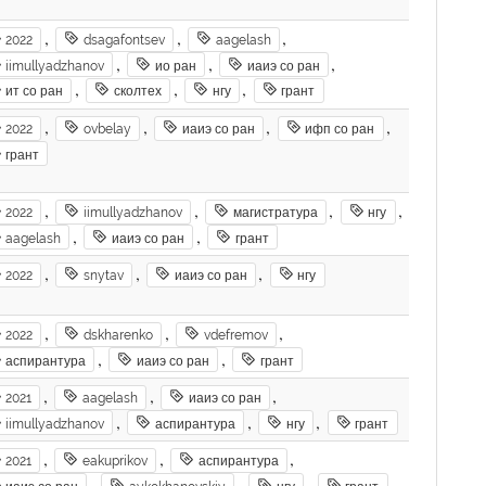
,
,
,
2022
dsagafontsev
aagelash
,
,
,
iimullyadzhanov
ио ран
иаиэ со ран
,
,
,
ит со ран
сколтех
нгу
грант
,
,
,
,
2022
ovbelay
иаиэ со ран
ифп со ран
грант
,
,
,
,
2022
iimullyadzhanov
магистратура
нгу
,
,
aagelash
иаиэ со ран
грант
,
,
,
2022
snytav
иаиэ со ран
нгу
,
,
,
2022
dskharenko
vdefremov
,
,
аспирантура
иаиэ со ран
грант
,
,
,
2021
aagelash
иаиэ со ран
,
,
,
iimullyadzhanov
аспирантура
нгу
грант
,
,
,
2021
eakuprikov
аспирантура
,
,
,