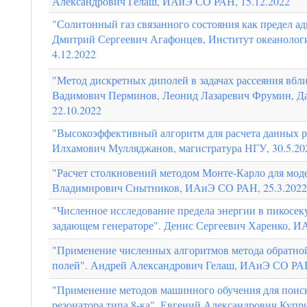
Александрович Гелаш, ИАиЭ СО РАН, 15.12.2022
"Солитонный газ связанного состояния как предел а
Дмитрий Сергеевич Агафонцев, Институт океанологи
4.12.2022
"Метод дискретных диполей в задачах рассеяния вбл
Вадимович Перминов, Леонид Лазаревич Фрумин, 
22.10.2022
"Высокоэффективный алгоритм для расчета данных р
Илхамович Мулляджанов, магистратура НГУ, 30.5.20
"Расчет столкновений методом Монте-Карло для моде
Владимирович Снытников, ИАиЭ СО РАН, 25.3.2022
"Численное исследование предела энергии в пикосе
задающем генераторе". Денис Сергеевич Харенко, И
"Применение численных алгоритмов метода обратной
полей". Андрей Александрович Гелаш, ИАиЭ СО РАН
"Применение методов машинного обучения для поиск
резонатора типа 8-ка". Евгений Александрович Купр