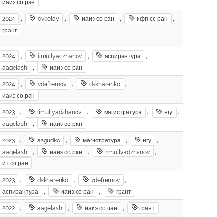
иаиэ со ран
,
,
,
,
2024
ovbelay
иаиэ со ран
ифп со ран
грант
,
,
,
2024
iimullyadzhanov
аспирантура
,
aagelash
иаиэ со ран
,
,
,
2024
vdefremov
dskharenko
иаиэ со ран
,
,
,
,
2023
iimullyadzhanov
магистратура
нгу
,
aagelash
иаиэ со ран
,
,
,
,
2023
asgudko
магистратура
нгу
,
,
,
aagelash
иаиэ со ран
rimullyadzhanov
ит со ран
,
,
,
2023
dskharenko
vdefremov
,
,
аспирантура
иаиэ со ран
грант
,
,
,
2022
aagelash
иаиэ со ран
грант