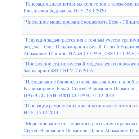
"Генерация диссипативных солитонов в телекоммуни
Евгеньевна Беднякова, НГУ, 28.1.2020
"Численное моделирование конденсата Бозе - Эйншт
"Редукция задачи рассеяния с точным учетом гранич
раздела". Олег Владимирович Белай, Сергей Вадимо
Абрамович Шапиро. ИАиЭ СО РАН, ИФП СО РАН, 3
"Построение статистической модели рентгеновского 
бакалавриат ФИТ НГУ. 7.6.2016
"Исследование ближнего поля, рассеянного нанообъе
Владимирович Белай, Сергей Вадимович Перминов,
ИАиЭ СО РАН, ИФП СО РАН, 31.12.2014
"Генерация рамановских диссипативных солитонов в 
НГУ, 15.12.2014
"Моделирование поглощения и рассеяния хиральных 
Сергей Вадимович Перминов, Давид Абрамович Ша