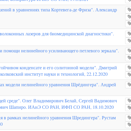
ний в уравнениях типа Кортевега-де Фриза". Александр
волоконных лазеров для биомедицинской диагностики".
ри помощи нелинейного усиливающего петлевого зеркала".
ойчивом конденсате и его солитонной модели". Дмитрий
олковский институт науки и технологий, 22.12.2020
мках модели нелинейного уравнения Шрёдингера". Андрей
ей среде". Олег Владимирович Белай, Сергей Вадимович
мович Шапиро. ИАиЭ СО РАН, ИФП СО РАН, 18.10.2020
ия в рамках нелинейного уравнения Шредингера". Рустам
20