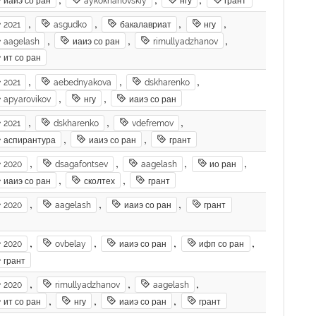
иаиэ со ран
aykokhanovskiy
нгу
грант
,
,
,
,
2021
asgudko
бакалавриат
нгу
,
,
,
aagelash
иаиэ со ран
rimullyadzhanov
ит со ран
,
,
,
2021
aebednyakova
dskharenko
,
,
apyarovikov
нгу
иаиэ со ран
,
,
,
2021
dskharenko
vdefremov
,
,
аспирантура
иаиэ со ран
грант
,
,
,
,
2020
dsagafontsev
aagelash
ио ран
,
,
иаиэ со ран
сколтех
грант
,
,
,
2020
aagelash
иаиэ со ран
грант
,
,
,
,
2020
ovbelay
иаиэ со ран
ифп со ран
грант
,
,
,
2020
rimullyadzhanov
aagelash
,
,
,
ит со ран
нгу
иаиэ со ран
грант