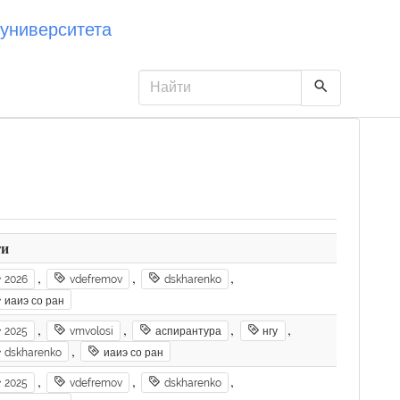
университета
ги
,
,
,
2026
vdefremov
dskharenko
иаиэ со ран
,
,
,
,
2025
vmvolosi
аспирантура
нгу
,
dskharenko
иаиэ со ран
,
,
,
2025
vdefremov
dskharenko