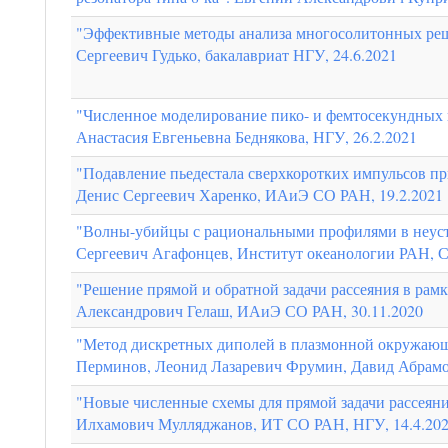
"Эффективные методы анализа многосолитонных реше
Сергеевич Гудько, бакалавриат НГУ, 24.6.2021
"Численное моделирование пико- и фемтосекундных 
Анастасия Евгеньевна Беднякова, НГУ, 26.2.2021
"Подавление пьедестала сверхкоротких импульсов п
Денис Сергеевич Харенко, ИАиЭ СО РАН, 19.2.2021
"Волны-убийцы с рациональными профилями в неуст
Сергеевич Агафонцев, Институт океанологии РАН, Ск
"Решение прямой и обратной задачи рассеяния в ра
Александрович Гелаш, ИАиЭ СО РАН, 30.11.2020
"Метод дискретных диполей в плазмонной окружающ
Перминов, Леонид Лазаревич Фрумин, Давид Абра
"Новые численные схемы для прямой задачи рассеян
Илхамович Мулляджанов, ИТ СО РАН, НГУ, 14.4.20