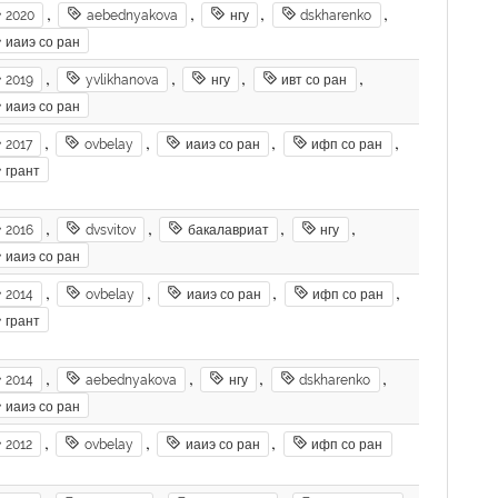
,
,
,
,
2020
aebednyakova
нгу
dskharenko
иаиэ со ран
,
,
,
,
2019
yvlikhanova
нгу
ивт со ран
иаиэ со ран
,
,
,
,
2017
ovbelay
иаиэ со ран
ифп со ран
грант
,
,
,
,
2016
dvsvitov
бакалавриат
нгу
иаиэ со ран
,
,
,
,
2014
ovbelay
иаиэ со ран
ифп со ран
грант
,
,
,
,
2014
aebednyakova
нгу
dskharenko
иаиэ со ран
,
,
,
2012
ovbelay
иаиэ со ран
ифп со ран