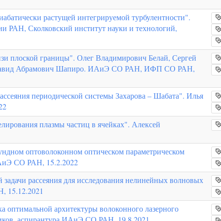
диабатически растущей интегрируемой турбулентности".
и РАН, Сколковский институт науки и технологий,
изи плоской границы". Олег Владимирович Белай, Сергей
Давид Абрамович Шапиро. ИАиЭ СО РАН, ИФП СО РАН,
ассеяния периодической системы Захарова – Шабата". Илья
22
лирования плазмы частиц в ячейках". Алексей
кундном оптоволоконном оптическом параметрическом
АиЭ СО РАН, 15.2.2022
 задачи рассеяния для исследования нелинейных волновых
, 15.12.2021
а оптимальной архитектуры волоконного лазерного
иков, аспирантура ИАиЭ СО РАН, 19.8.2021