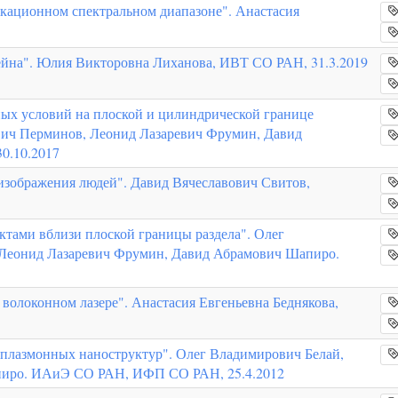
кационном спектральном диапазоне". Анастасия
ейна". Юлия Викторовна Лиханова, ИВТ СО РАН, 31.3.2019
ных условий на плоской и цилиндрической границе
вич Перминов, Леонид Лазаревич Фрумин, Давид
0.10.2017
изображения людей". Давид Вячеславович Свитов,
ктами вблизи плоской границы раздела". Олег
 Леонид Лазаревич Фрумин, Давид Абрамович Шапиро.
волоконном лазере". Анастасия Евгеньевна Беднякова,
плазмонных наноструктур". Олег Владимирович Белай,
пиро. ИАиЭ СО РАН, ИФП СО РАН, 25.4.2012