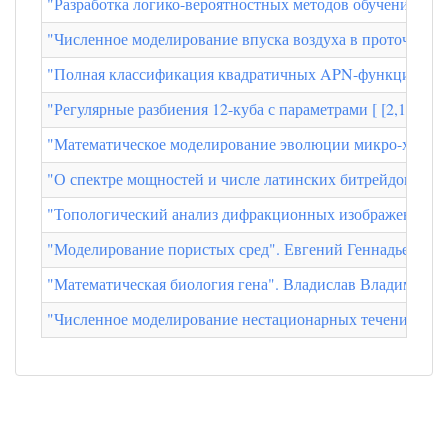
"Разработка логико-вероятностных методов обучения". Ба
"Численное моделирование впуска воздуха в проточный 
"Полная классификация квадратичных APN-функций от 
"Регулярные разбиения 12-куба с параметрами [ [2,10] , 
"Математическое моделирование эволюции микро-характе
"О спектре мощностей и числе латинских битрейдов пор
"Топологический анализ дифракционных изображений". 
"Моделирование пористых сред". Евгений Геннадьевич 
"Математическая биология гена". Владислав Владимиров
"Численное моделирование нестационарных течений в г