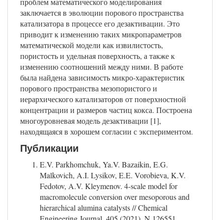
проблем математического моделирования
заключается в эволюции порового пространства
катализатора в процессе его дезактивации. Это
приводит к изменению таких микропараметров
математической модели как извилистость,
пористость и удельная поверхность, а также к
изменению соотношений между ними. В работе
была найдена зависимость микро-характеристик
порового пространства мезопористого и
иерархического катализаторов от поверхностной
концентрации и размеров частиц кокса. Построена
многоуровневая модель дезактивации [1],
находящаяся в хорошем согласии с экспериментом.
Публикации
E.V. Parkhomchuk, Ya.V. Bazaikin, E.G.
Malkovich, A.I. Lysikov, E.E. Vorobieva, K.V.
Fedotov, A.V. Kleymenov. 4-scale model for
macromolecule conversion over mesoporous and
hierarchical alumina catalysts // Chemical
Engineering Journal. 405 (2021), N 126551.