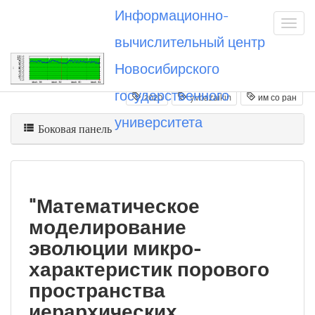
Информационно-
вычислительный центр
Новосибирского
Вы посетили
20201031_yvbazaikin
государственного
2020
yvbazaikin
им со ран
университета
Боковая панель
"Математическое
моделирование
эволюции микро-
характеристик порового
пространства
иерархических