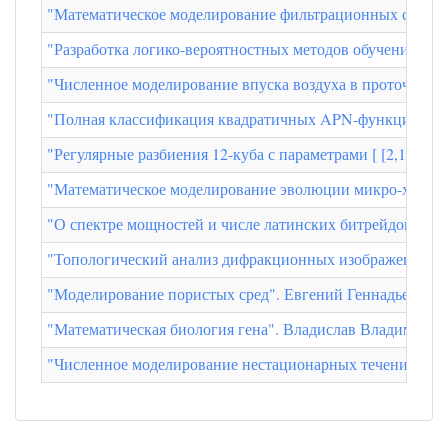
"Математическое моделирование фильтрационных свойств
"Разработка логико-вероятностных методов обучения". Ба
"Численное моделирование впуска воздуха в проточный 
"Полная классификация квадратичных APN-функций от 
"Регулярные разбиения 12-куба с параметрами [ [2,10] , 
"Математическое моделирование эволюции микро-характе
"О спектре мощностей и числе латинских битрейдов пор
"Топологический анализ дифракционных изображений". 
"Моделирование пористых сред". Евгений Геннадьевич 
"Математическая биология гена". Владислав Владимиров
"Численное моделирование нестационарных течений в г