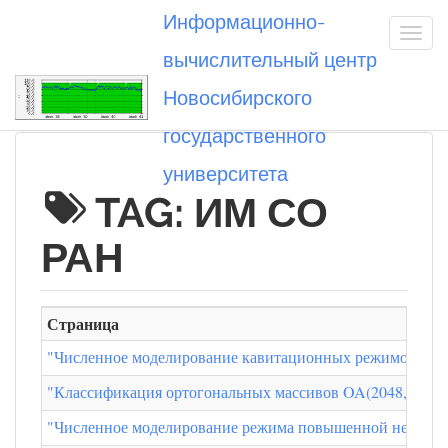
Информационно-
вычислительный центр
Новосибирского
Вы посетили
государственного
университета
TAG: ИМ СО
РАН
Страница
"Численное моделирование кавитационных режимов в ги
"Классификация ортогональных массивов OA(2048,14,2,7
"Численное моделирование режима повышенной неполной