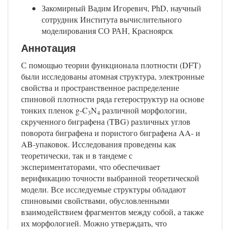
Закомирный Вадим Игоревич, PhD, научный
сотрудник Института вычислительного
моделирования СО РАН, Красноярск
Аннотация
С помощью теории функционала плотности (DFT)
были исследованы атомная структура, электронные
свойства и пространственное распределение
спиновой плотности ряда гетероструктур на основе
тонких пленок g-C
N
различной морфологии,
3
4
скрученного биграфена (TBG) различных углов
поворота биграфена и пористого биграфена AA- и
AB-упаковок. Исследования проведены как
теоретически, так и в тандеме с
экспериментаторами, что обеспечивает
верификацию точности выбранной теоретической
модели. Все исследуемые структуры обладают
спиновыми свойствами, обусловленными
взаимодействием фрагментов между собой, а также
их морфологией. Можно утверждать, что