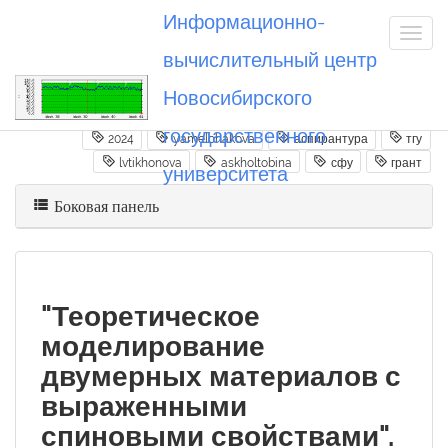
Информационно-
вычислительный центр
Новосибирского
Вы посетили
20241217_yamelchakova
государственного
2024
yamelchakova
аспирантура
тгу
lvtikhonova
askholtobina
сфу
грант
университета
Боковая панель
"Теоретическое
моделирование
двумерных материалов с
выраженными
спиновыми свойствами".