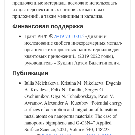
предложенные материалы возможно использовать
их для перспективных спиновых квантовых
приложений, а также медицины и катализа.
Финансовая поддержка
Грант РНФ
№19-73-10015
«Дизайн и
исследование свойств низкоразмерных металл-
органических каркасных наноматериалов для
квантовых приложений» (2019-2022 годы),
руководитель – Куклин Артем Валентинович.
Публикации
Iuliia Melchakova, Kristina M. Nikolaeva, Evgenia
A. Kovaleva, Felix N. Tomilin, Sergey G.
Ovchinnikov, Olga N. Tchaikovskaya, Pavel V.
Avramov, Alexander A. Kuzubov “Potential energy
surfaces of adsorption and migration of transition
metal atoms on nanoporus materials: The case of
nanoporus bigraphene and G-C3N4” Applied
Surface Science, 2021, Volume 540, 148223