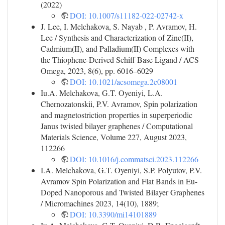
(2022)
DOI: 10.1007/s11182-022-02742-x
J. Lee, I. Melchakova, S. Nayab , P. Avramov, H.
Lee / Synthesis and Characterization of Zinc(II),
Cadmium(II), and Palladium(II) Complexes with
the Thiophene-Derived Schiff Base Ligand / ACS
Omega, 2023, 8(6), pp. 6016–6029
DOI: 10.1021/acsomega.2c08001
Iu.A. Melchakova, G.T. Oyeniyi, L.A.
Chernozatonskii, P.V. Avramov, Spin polarization
and magnetostriction properties in superperiodic
Janus twisted bilayer graphenes / Computational
Materials Science, Volume 227, August 2023,
112266
DOI: 10.1016/j.commatsci.2023.112266
I.A. Melchakova, G.T. Oyeniyi, S.P. Polyutov, P.V.
Avramov Spin Polarization and Flat Bands in Eu-
Doped Nanoporous and Twisted Bilayer Graphenes
/ Micromachines 2023, 14(10), 1889;
DOI: 10.3390/mi14101889