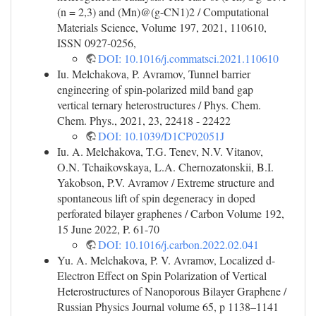
(n = 2,3) and (Mn)@(g-CN1)2 / Computational
Materials Science, Volume 197, 2021, 110610,
ISSN 0927-0256,
DOI: 10.1016/j.commatsci.2021.110610
Iu. Melchakova, P. Avramov, Tunnel barrier
engineering of spin-polarized mild band gap
vertical ternary heterostructures / Phys. Chem.
Chem. Phys., 2021, 23, 22418 - 22422
DOI: 10.1039/D1CP02051J
Iu. A. Melchakova, T.G. Tenev, N.V. Vitanov,
O.N. Tchaikovskaya, L.A. Chernozatonskii, B.I.
Yakobson, P.V. Avramov / Extreme structure and
spontaneous lift of spin degeneracy in doped
perforated bilayer graphenes / Carbon Volume 192,
15 June 2022, P. 61-70
DOI: 10.1016/j.carbon.2022.02.041
Yu. A. Melchakova, P. V. Avramov, Localized d-
Electron Effect on Spin Polarization of Vertical
Heterostructures of Nanoporous Bilayer Graphene /
Russian Physics Journal volume 65, p 1138–1141