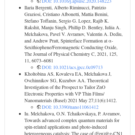
DOI: 10.1016/j.apsusc.2020.148223
Ilaria Bergenti, Alberto Riminucci, Patrizio
Graziosi, Cristiano Albonetti, Mattia Benini,
Stefano Toffanin, Sergio G. Lopez, Rajib K.
Rakshit, Manju Singh, Phillip D. Bentley, Iuliia A.
Melchakova, Pavel V. Avramov, Valentin A. Dediu,
and Andrew Pratt, Spinterface Formation at α-
Sexithiophene/Ferromagnetic Conducting Oxide,
The Journal of Physical Chemistry C, 2021, 125,
11, 6073–6081
DOI: 10.1021/acs.jpcc.0c09713
Kholtobina AS, Kovaleva EA, Melchakova J,
Ovchinnikov SG, Kuzubov AA. Theoretical
Investigation of the Prospect to Tailor ZnO
Electronic Properties with VP Thin Films/
Nanomaterials (Basel) 2021 May 27;11(6):1412.
DOI: 10.3390/nano11061412
Iu. Melchakova, O.N. Tchaikovskaya, P. Avramov,
Towards advanced complex quantum materials for
spin-related applications and photo-induced
heterogeneous catalysis: The case of (Fen)@g-CN1