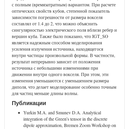
с полным (времязатратным) вариантом. При расчете
оптических свойств кубов, степенной показатель
зависимости погрешности от размера вокселя
составлял от 1.4 до 2, что можно объяснить
сингулярностью электрического поля вблизи ребер и
вершин куба. Также было показано, что IGT_SO
является надежным способом моделирования
усиления излучения источника, находящегося
внутри частицы произвольной формы. В частности,
результат непрерывно зависит от положения
источника с небольшими изменениями при
движении внутри одного вокселя. При этом, эти
изменения уменьшаются с уменьшением размера
диполя, что делает моделирование особенно точным
для частиц меньше длины волны.
Публикации
Yurkin M.A. and Smunev D.A. Analytical
integration of the Green’s tensor in the discrete
dipole approximation, Bremen Zoom Workshop on