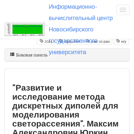
Информационно-
вычислительный центр
Новосибирского
Вы посетили
20240228_mayurkin
государственного
2024
mayurkin
ихкг со ран
нгу
университета
Боковая панель
"Развитие и
исследование метода
дискретных диполей для
моделирования
светорассеяния". Максим
Александрович Юркин.