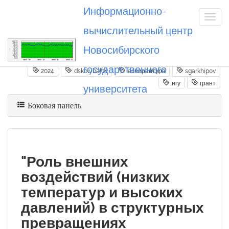
Информационно-
вычислительный центр
Новосибирского
Вы посетили
20240131_dskolybalov
государственного
2024
dskolybalov
аспирантура
sgarkhipov
нгу
грант
университета
Боковая панель
"Роль внешних
воздействий (низких
температур и высоких
давлений) в структурных
превращениях