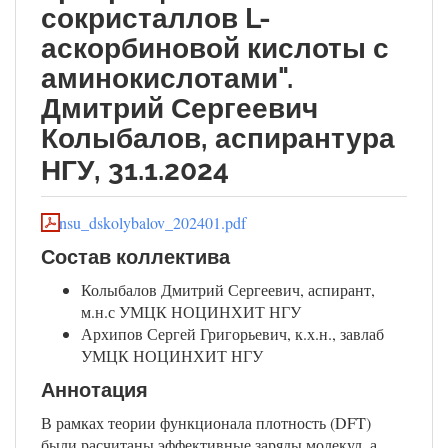
сокристаллов L-
аскорбиновой кислоты с
аминокислотами".
Дмитрий Сергеевич
Колыбалов, аспирантура
НГУ, 31.1.2024
nsu_dskolybalov_202401.pdf
Состав коллектива
Колыбалов Дмитрий Сергеевич, аспирант,
м.н.с УМЦК НОЦИНХИТ НГУ
Архипов Сергей Григорьевич, к.х.н., завлаб
УМЦК НОЦИНХИТ НГУ
Аннотация
В рамках теории функционала плотность (DFT)
были расчитаны эффективные заряды молекул, а