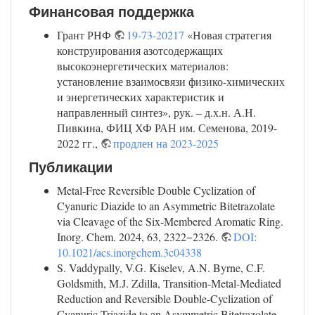
Финансовая поддержка
Грант РНФ
19-73-20217
«Новая стратегия
конструирования азотсодержащих
высокоэнергетических материалов:
установление взаимосвязи физико-химических
и энергетических характеристик и
направленный синтез», рук. – д.х.н. А.Н.
Пивкина, ФИЦ ХФ РАН им. Семенова, 2019-
2022 гг.,
продлен на 2023-2025
Публикации
Metal-Free Reversible Double Cyclization of
Cyanuric Diazide to an Asymmetric Bitetrazolate
via Cleavage of the Six-Membered Aromatic Ring.
Inorg. Chem. 2024, 63, 2322−2326.
DOI:
10.1021/acs.inorgchem.3c04338
S. Vaddypally, V.G. Kiselev, A.N. Byrne, C.F.
Goldsmith, M.J. Zdilla, Transition-Metal-Mediated
Reduction and Reversible Double-Cyclization of
Cyanuric Triazide to an Asymmetric Bitetrazolate