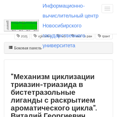
Информационно-
вычислительный центр
Новосибирского
Вы посетили
20250618_vgkiselev
государственного
2025
vgkiselev
нгу
ихкг со ран
грант
университета
Боковая панель
"Механизм циклизации
триазин-триазида в
бистетразольные
лиганды с раскрытием
ароматического цикла".
Виталий Георгиевич