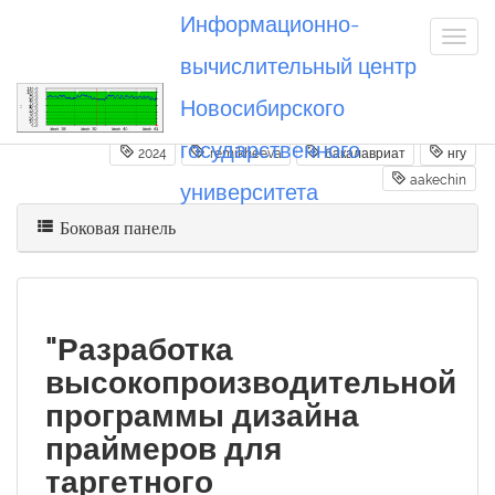
Информационно-
вычислительный центр
Новосибирского
Вы посетили
20240627_remikheeva
государственного
2024
remikheeva
бакалавриат
нгу
aakechin
университета
Боковая панель
"Разработка
высокопроизводительной
программы дизайна
праймеров для
таргетного