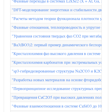
"Фазовые переходы в системах LiXSe2 (X = Al, Ga, In) 
"DFT-моделирование энергетики и стабильности двойник
"Расчеты методом теории функционала плотности устойч
"Фазовые отношения, теплопроводность и упругие свой
"Уравнения состояния твердых фаз СО2 при мегабарных 
"Ba3(BO3)2: первый пример динамического беспорядка в 
"Кристаллохимия фаз высокого давления в системе PbO-C
"Кристаллохимия карбонатов при экстремальных услови
"sp3-гибридизированные структуры Na2CO3 и K2CO3 и о
"Разработка новых материалов на основе фторидоборато
"Первопринципное исследование структурных превращен
"Превращения CaC2O5 при высоких давлениях полный стр
"Фазовые взаимоотношения в системе CaSiO3 до 100 ГПа