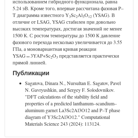
использованием гибридного функционала, равна
5.24 эВ. Кроме того, впервые рассчитана фазовая P–
T диаграмма известного Y
Sc
Al
O
(YSAG). В
3
2
3
12
отличие от LSAG, YSAG стабилен при довольно
высоких температурах, достигая значений не менее
1500 К. С ростом температуры до 1500 К давление
фазового перехода несколько увеличивается до 3.55
ГПа, а моновариантная кривая реакции
YSAG↔3YAP+Sc
O
представляется практически
2
3
прямой линией.
Публикации
Sagatova, Dinara N., Nursultan E. Sagatov, Pavel
N. Gavryushkin, and Sergey F. Solodovnikov.
"DFT calculations of the stability field and
properties of a predicted lanthanum–scandium–
aluminum garnet La3Sc2Al3O12 and P–T phase
diagram of Y3Sc2Al3O12." Computational
Materials Science 243 (2024): 113124.