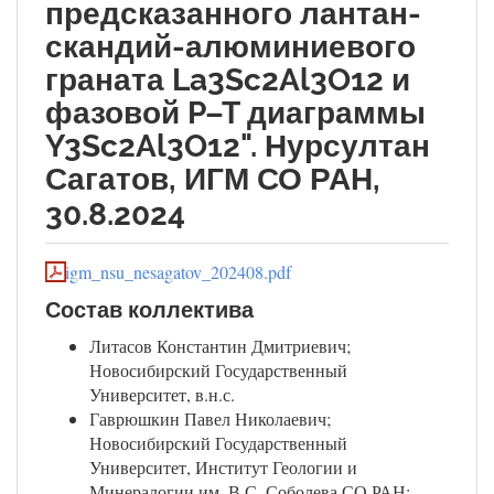
предсказанного лантан-
скандий-алюминиевого
граната La3Sc2Al3O12 и
фазовой P–T диаграммы
Y3Sc2Al3O12". Нурсултан
Сагатов, ИГМ СО РАН,
30.8.2024
igm_nsu_nesagatov_202408.pdf
Состав коллектива
Литасов Константин Дмитриевич;
Новосибирский Государственный
Университет, в.н.с.
Гаврюшкин Павел Николаевич;
Новосибирский Государственный
Университет, Институт Геологии и
Минералогии им. В.С. Соболева СО РАН;