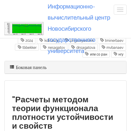
Информационно-
вычислительный центр
Новосибирского
Вы посетили
20240830_nesagatov
государственного
2024
kdlitasov
pngavryushkin
tminerbaev
tbbekker
nesagatov
dnsagatova
mvbanaev
университета
игм со ран
нгу
Боковая панель
"Расчеты методом
теории функционала
плотности устойчивости
и свойств