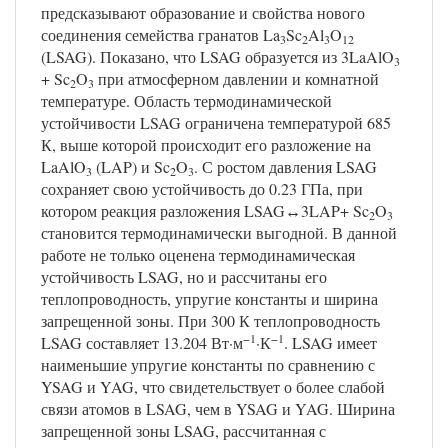
предсказывают образование и свойства нового
соединения семейства гранатов La
Sc
Al
O
3
2
3
12
(LSAG). Показано, что LSAG образуется из 3LaAlO
3
+ Sc
O
при атмосферном давлении и комнатной
2
3
температуре. Область термодинамической
устойчивости LSAG ограничена температурой 685
К, выше которой происходит его разложение на
LaAlO
(LAP) и Sc
O
. С ростом давления LSAG
3
2
3
сохраняет свою устойчивость до 0.23 ГПа, при
котором реакция разложения LSAG↔3LAP+ Sc
O
2
3
становится термодинамически выгодной. В данной
работе не только оценена термодинамическая
устойчивость LSAG, но и рассчитаны его
теплопроводность, упругие константы и ширина
запрещенной зоны. При 300 К теплопроводность
−1
−1
LSAG составляет 13.204 Вт·м
·К
. LSAG имеет
наименьшие упругие константы по сравнению с
YSAG и YAG, что свидетельствует о более слабой
связи атомов в LSAG, чем в YSAG и YAG. Ширина
запрещенной зоны LSAG, рассчитанная с