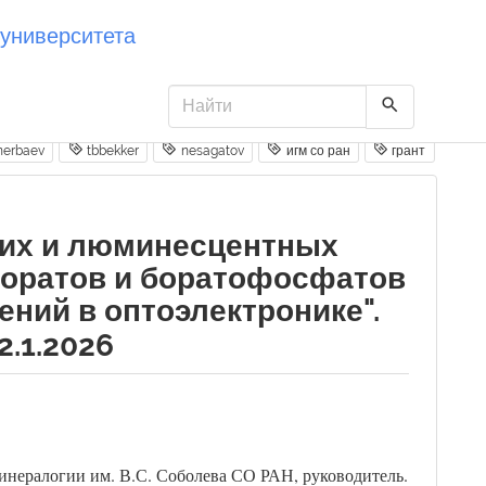
университета
nerbaev
tbbekker
nesagatov
игм со ран
грант
ких и люминесцентных
боратов и боратофосфатов
ний в оптоэлектронике".
2.1.2026
 Минералогии им. В.С. Соболева СО РАН, руководитель.