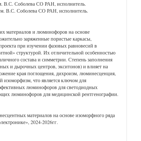
м. В.С. Соболева СО РАН, исполнитель.
им. В.С. Соболева СО РАН, исполнитель.
ких материалов и люминофоров на основе
ложительно заряженные пористые каркасы,
роекта при изучении фазовых равновесий в
итной» структурой. Их отличительной особенностью
зличного состава и симметрии. Степень заполнения
ных и дырочных центров, экситонов) и влияет на
ложение края поглощения, дихроизм, люминесценция,
й изоморфизм, что является ключом для
 эффективных люминофоров для светодиодных
ающих люминофоров для медицинской рентгенографии.
есцентных материалов на основе изоморфного ряда
лектронике», 2024-2026гг.