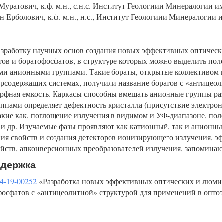
Муратович, к.ф.-м.н., с.н.с. Институт Геологиии Минералогии и
н Ерболович, к.ф.-м.н., н.с., Институт Геологиии Минералогии 
азработку научных основ создания новых эффективных оптичес
тов и боратофосфатов, в структуре которых можно выделить по
и анионными группами. Такие бораты, открытые коллективом п
содержащих системах, получили название боратов с «антицеол
орфная емкость. Каркасы способны вмещать анионные группы ра
ппами определяет дефектность кристалла (присутствие электрон
такие как, поглощение излучения в видимом и УФ-диапазоне, по
 и др. Изучаемые фазы проявляют как катионный, так и анионны
ия свойств и создания детекторов ионизирующего излучения,
ойств, апконверсионных преобразователей излучения, запомин
ддержка
4-19-00252
«Разработка новых эффективных оптических и люмин
фосфатов с «антицеолитной» структурой для применений в оптоэ