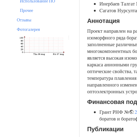
Использование ПО
Инербаев Талгат 
Cагатов Нурсулта
Прочее
Отзывы
Аннотация
Фотогалерея
Проект направлен на р
изоморфного ряда бора
заполненные различным
многокомпонентных бор
является высокая изом
каркаса анионными гру
оптические свойства, 
температура плавления
направленного изменен
оптоэлектронных устр
Финансовая по
Грант РНФ №
2
боратов и борато
Публикации