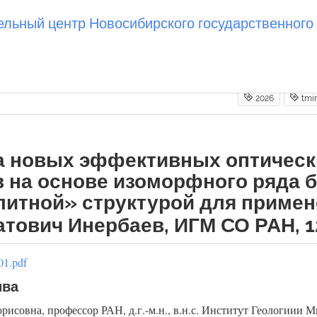
ьный центр Новосибирского государственного 
2026
tmi
а новых эффективных оптичес
 на основе изоморфного ряда 
литной» структурой для примене
атович Инербаев, ИГМ СО РАН, 1
01.pdf
ива
орисовна, профессор РАН, д.г.-м.н., в.н.с. Институт Геологиии