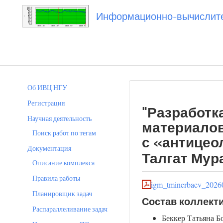
Информационно-вычислител
Вы посетили
20260112_tminerbaev
Об ИВЦ НГУ
Регистрация
"Разработк
Научная деятельность
материалов
Поиск работ по тегам
с «антицео
Документация
Талгат Мур
Описание комплекса
Правила работы
igm_tminerbaev_2026
Планировщик задач
Состав коллект
Распараллеливание задач
Беккер Татьяна Б