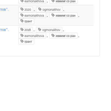
,
eamonakhova
ивмимг со ран
тов".
,
,
2020
ogmonakhov
,
,
eamonakhova
ивмимг со ран
грант
тов".
,
,
2018
ogmonakhov
,
,
eamonakhova
ивмимг со ран
грант