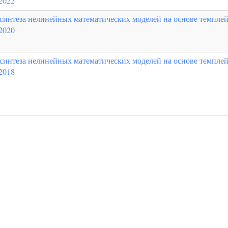
2022
синтеза нелинейных математических моделей на основе темплей
2020
синтеза нелинейных математических моделей на основе темплей
2018