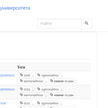
университета
Теги
ационных
,
,
2026
ogmonakhov
,
eamonakhova
ивмимг со ран
ационных
,
,
2024
ogmonakhov
,
eamonakhova
ивмимг со ран
тов".
,
,
2022
ogmonakhov