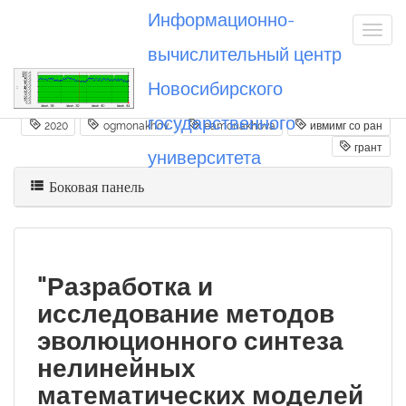
Информационно-
вычислительный центр
Новосибирского
Вы посетили
20200316_ogmonakhov
государственного
2020
ogmonakhov
eamonakhova
ивмимг со ран
грант
университета
Боковая панель
"Разработка и
исследование методов
эволюционного синтеза
нелинейных
математических моделей