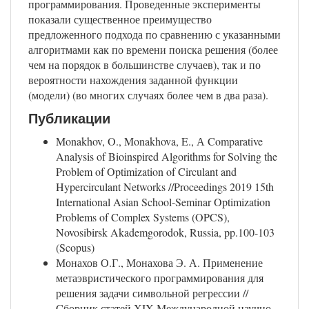
программирования. Проведенные эксперименты
показали существенное преимущество
предложенного подхода по сравнению с указанными
алгоритмами как по времени поиска решения (более
чем на порядок в большинстве случаев), так и по
вероятности нахождения заданной функции
(модели) (во многих случаях более чем в два раза).
Публикации
Monakhov, O., Monakhova, E., А Comparative
Analysis of Bioinspired Algorithms for Solving the
Problem of Optimization of Circulant and
Hypercirculant Networks //Proceedings 2019 15th
International Asian School-Seminar Optimization
Problems of Complex Systems (OPCS),
Novosibirsk Akademgorodok, Russia, pp.100-103
(Scopus)
Монахов О.Г., Монахова Э. А. Применение
метаэвристического программирования для
решения задачи символьной регрессии //
Cборник статей XIX Международной научно-