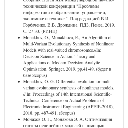
технической конференции "Проблемы
информатики в образовании, управлении,
экономике и технике ". Под редакцией В.И.
Горбаченко, В.В. Дрождина. ПДЗ, Пенза, 2019.
С. 27-33. (РИНЦ)
Monakhov, O., Monakhova, E., An Algorithm of
Multi-Variant Evolutionary Synthesis of Nonlinear
Models with real-valued chromosomes.//In:
Decision Science in Action: Theory and
Applications of Modern Decision Analytic
Optimisation. Springer, 2019. pp.41-49. (будет в
базе Scopus)
Monakhov, O. G. Differential evolution for multi-
variant evolutionary synthesis of nonlinear models.
// In: Proceedings of 14th International Scientific-
Technical Conference on Actual Problems of
Electronic Instrument Engineering (APEIE-2018),
2018. pp. 487-491. (Scopus)
Монахов О. Г., Монахова Э. А. Оптимизация
синтеза нелинейных моделей с помощью