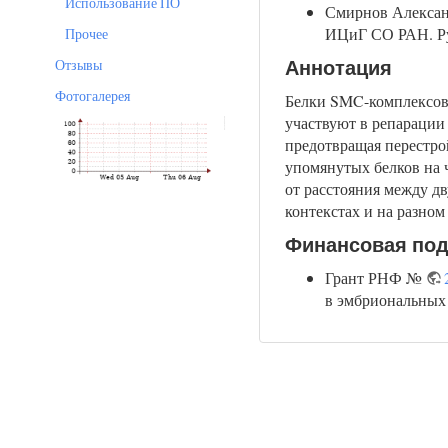
Использование ПО
Смирнов Александ
ИЦиГ СО РАН. Р
Прочее
Отзывы
Аннотация
Фотогалерея
Белки SMC-комплексов,
участвуют в репараци
предотвращая перестро
упомянутых белков на 
от расстояния между д
контекстах и на разном р
Финансовая по
Грант РНФ №
в эмбриональных 