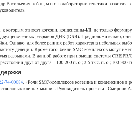
р Васильевич, к.б.н., м.н.с. в лаборатории генетики развития,
уководитель
 к которым относят когезин, конденсины-I/II, не только формир
и двухцепочечных разрывов ДНК (DSB). Предположительно, они
йки. Однако, для более ранних работ характерна небольшая выбо
частоту делеций. Кроме того, бекли SMC-комплексов могут имет
вумя разрывами. В данной работе при помощи системы CRISPR/
асстоянии друг от друга – 100-200 п. о.; 2-5 тыс. п. о.; 100-300 ты
ддержка
22-74-00084
. «Роли SMC-комплексов когезина и конденсинов в
стволовых клетках мыши». Руководитель проекста - Смирнов Ал