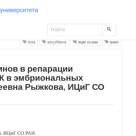
университета
2024
asryzhkova
ициг со ран
грант
инов в репарации
К в эмбриональных
еевна Рыжкова, ИЦиГ СО
ии, ИЦиГ СО РАН.