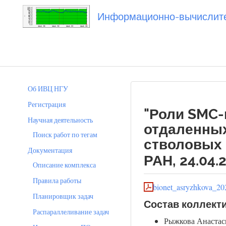
Информационно-вычислител
Вы посетили
20240424_asryzhkova
Об ИВЦ НГУ
Регистрация
"Роли SMC-
Научная деятельность
отдаленны
Поиск работ по тегам
стволовых 
Документация
РАН, 24.04.
Описание комплекса
Правила работы
bionet_asryzhkova_20
Планировщик задач
Состав коллект
Распараллеливание задач
Рыжкова Анастаси