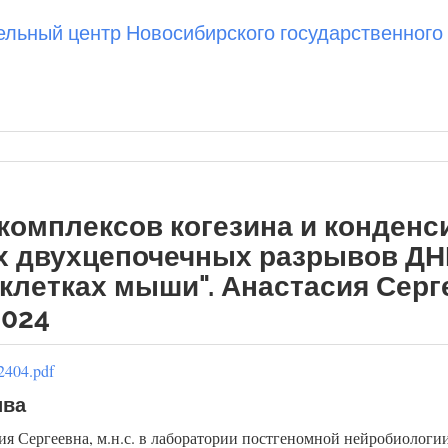
ьный центр Новосибирского государственного 
комплексов когезина и конденс
х двухцепочечных разрывов ДН
клетках мыши". Анастасия Серг
2024
2404.pdf
ива
я Сергеевна, м.н.с. в лаборатории постгеномной нейробиолог