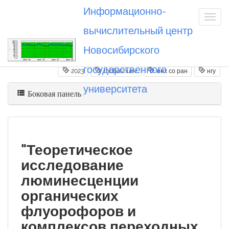
Информационно-
вычислительный центр
Новосибирского
Вы посетили
20230222_mbbushuev
государственного
2023
mbbushuev
инх со ран
нгу
университета
Боковая панель
"Теоретическое
исследование
люминесценции
органических
флуорофоров и
комплексов переходных