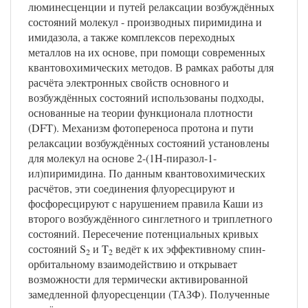
люминесценции и путей релаксации возбуждённых
состояний молекул - производных пиримидина и
имидазола, а также комплексов переходных
металлов на их основе, при помощи современных
квантовохимических методов. В рамках работы для
расчёта электронных свойств основного и
возбуждённых состояний использованы подходы,
основанные на теории функционала плотности
(DFT). Механизм фотопереноса протона и пути
релаксации возбуждённых состояний установлены
для молекул на основе 2-(1H-пиразол-1-
ил)пиримидина. По данным квантовохимических
расчётов, эти соединения флуоресцируют и
фосфоресцируют с нарушением правила Каши из
второго возбуждённого синглетного и триплетного
состояний. Пересечение потенциальных кривых
состояний S
и T
ведёт к их эффективному спин-
2
2
орбитальному взаимодействию и открывает
возможности для термически активированной
замедленной флуоресценции (ТАЗФ). Полученные