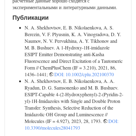
расчётные данные хорошо сходятся с
экспериментальными и литературными данными.
Публикации
N. A. Shekhovtsov, E. B. Nikolaenkova, A. S.
Berezin, V. F. Plyusnin, K. A. Vinogradova, D. Y.
Naumov, N. V. Pervukhina, A. Y. Tikhonov and
M. B. Bushuev. A 1-Hydroxy-1H-imidazole
ESIPT Emitter Demonstrating anti-Kasha
Fluorescence and Direct Excitation of a Tautomeric
Form // ChemPlusChem (IF = 3.210), 2021, 86,
1436–1441;
DOI: 10.1002/cplu.202100370
N. A. Shekhovtsov, E. B. Nikolaenkova, A. A.
Ryadun, D. G. Samsonenko and M. B. Bushuev.
ESIPT-Capable 4-(2-Hydroxyphenyl)-2-(Pyridin-2-
yl)-1H-Imidazoles with Single and Double Proton
Transfer: Synthesis, Selective Reduction of the
Imidazolic OH Group and Luminescence //
Molecules (IF = 4.927), 2023, 28, 1793.
DOI:
10.3390/molecules28041793