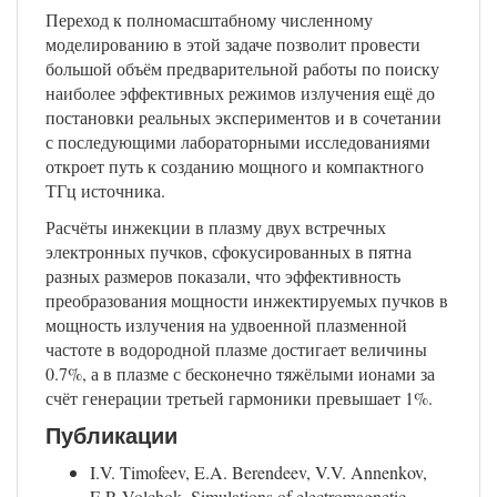
Переход к полномасштабному численному
моделированию в этой задаче позволит провести
большой объём предварительной работы по поиску
наиболее эффективных режимов излучения ещё до
постановки реальных экспериментов и в сочетании
с последующими лабораторными исследованиями
откроет путь к созданию мощного и компактного
ТГц источника.
Расчёты инжекции в плазму двух встречных
электронных пучков, сфокусированных в пятна
разных размеров показали, что эффективность
преобразования мощности инжектируемых пучков в
мощность излучения на удвоенной плазменной
частоте в водородной плазме достигает величины
0.7%, а в плазме с бесконечно тяжёлыми ионами за
счёт генерации третьей гармоники превышает 1%.
Публикации
I.V. Timofeev, E.A. Berendeev, V.V. Annenkov,
E.P. Volchok. Simulations of electromagnetic