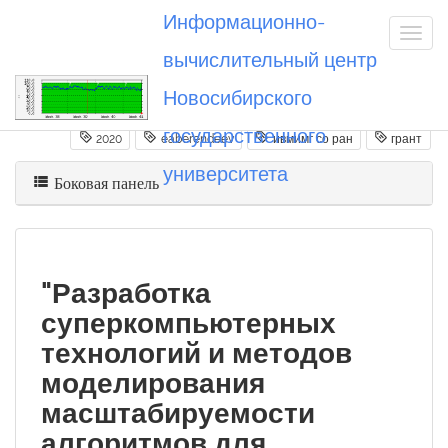
Информационно-
вычислительный центр
Новосибирского
Вы посетили
20200825_eaberendeev
государственного
2020
eaberendeev
ивмимг со ран
грант
университета
Боковая панель
"Разработка
суперкомпьютерных
технологий и методов
моделирования
масштабируемости
алгоритмов для