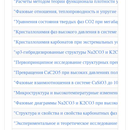
"Расчеты методом теории функционала плотности устойч
"Фазовые отношения, теплопроводность и упругие свой
"Уравнения состояния твердых фаз СО2 при мегабарных 
"Кристаллохимия фаз высокого давления в системе PbO-C
"Кристаллохимия карбонатов при экстремальных услови
"sp3-гибридизированные структуры Na2CO3 и K2CO3 и о
"Первопринципное исследование структурных превращен
"Превращения CaC2O5 при высоких давлениях полный стр
"Фазовые взаимоотношения в системе CaSiO3 до 100 ГПа
"Микроструктура и высокотемпературные изменения крист
"Фазовые диаграммы Na2CO3 и K2CO3 при высоких давле
"Структура и свойства и свойства карбонатных фаз при
"Экспериментальное и теоретическое исследование реакц