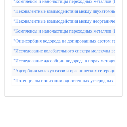
"Комплексы и наночастицы переходных металлов (Rh, Pd
"Нековалентные взаимодействия между двухатомными мо
"Нековалентные взаимодействия между неорганическими
"Комплексы и наночастицы переходных металлов (Rh, Pd
"Физисорбция водорода на допированных азотом графена
"Исследование колебательного спектра молекулы водоро
"Исследование адсорбции водорода в порах методом DF
"Адсорбция молекул газов и органических гетероциклов
"Потенциалы ионизации одностенных углеродных нанотр