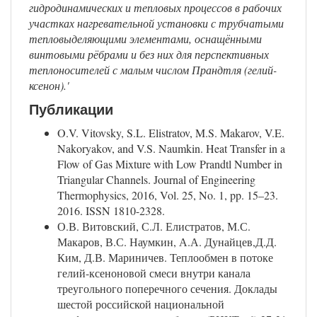
гидродинамических и тепловых процессов в рабочих
участках нагревательной установки с трубчатыми
тепловыделяющими элементами, оснащёнными
винтовыми рёбрами и без них для перспективных
теплоносителей с малым числом Прандтля (гелий-
ксенон).'
Публикации
O.V. Vitovsky, S.L. Elistratov, M.S. Makarov, V.E.
Nakoryakov, and V.S. Naumkin. Heat Transfer in a
Flow of Gas Mixture with Low Prandtl Number in
Triangular Channels. Journal of Engineering
Thermophysics, 2016, Vol. 25, No. 1, pp. 15–23.
2016. ISSN 1810-2328.
О.В. Витовский, С.Л. Елистратов, М.С.
Макаров, В.С. Наумкин, А.А. Дунайцев,Д.Д.
Ким, Д.В. Мариничев. Теплообмен в потоке
гелий-ксеноновой смеси внутри канала
треугольного поперечного сечения. Доклады
шестой российской национальной