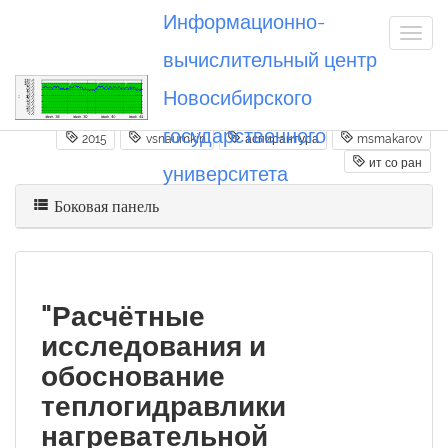
Информационно-
вычислительный центр
Новосибирского
Вы посетили
20150917_vsnaumkin
государственного
2015
vsnaumkin
аспирантура
msmakarov
ит со ран
университета
Боковая панель
"Расчётные
исследования и
обоснование
теплогидравлики
нагревательной