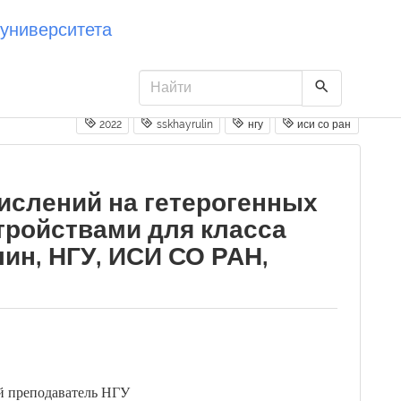
университета
2022
sskhayrulin
нгу
иси со ран
ислений на гетерогенных
тройствами для класса
лин, НГУ, ИСИ СО РАН,
й преподаватель НГУ