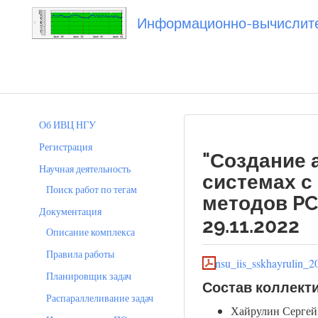
Информационно-вычислител
Вы посетили
20221129_sskhayrulin
Об ИВЦ НГУ
Регистрация
"Создание 
Научная деятельность
системах с
Поиск работ по тегам
методов PC
Документация
29.11.2022
Описание комплекса
Правила работы
nsu_iis_sskhayrulin_2
Планировщик задач
Состав коллект
Распараллеливание задач
Хайрулин Сергей