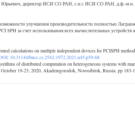
 Юрьевич, директор ИСИ СО РАН, с.н.с ИСИ СО РАН, д.ф.-м.н.
 возможности улучшения производительности полностью Лагран
PCI SPH за счет использования всех вычислительных устройств к
ibuted calculations on multiple independent devices for PCISPH method
DOI: 10.31144/bncc.cs.2542-1972.2021.n45.p59-68
gorithms of distributed computation on heterogeneous systems with ma
s October 19-23, 2020, Akademgorodok, Novosibirsk, Russia. pp 183-1