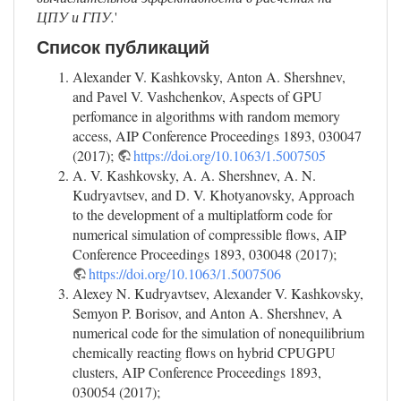
ЦПУ и ГПУ.
'
Список публикаций
Alexander V. Kashkovsky, Anton A. Shershnev,
and Pavel V. Vashchenkov, Aspects of GPU
perfomance in algorithms with random memory
access, AIP Conference Proceedings 1893, 030047
(2017);
https://doi.org/10.1063/1.5007505
A. V. Kashkovsky, A. A. Shershnev, A. N.
Kudryavtsev, and D. V. Khotyanovsky, Approach
to the development of a multiplatform code for
numerical simulation of compressible flows, AIP
Conference Proceedings 1893, 030048 (2017);
https://doi.org/10.1063/1.5007506
Alexey N. Kudryavtsev, Alexander V. Kashkovsky,
Semyon P. Borisov, and Anton A. Shershnev, A
numerical code for the simulation of nonequilibrium
chemically reacting flows on hybrid CPUGPU
clusters, AIP Conference Proceedings 1893,
030054 (2017);