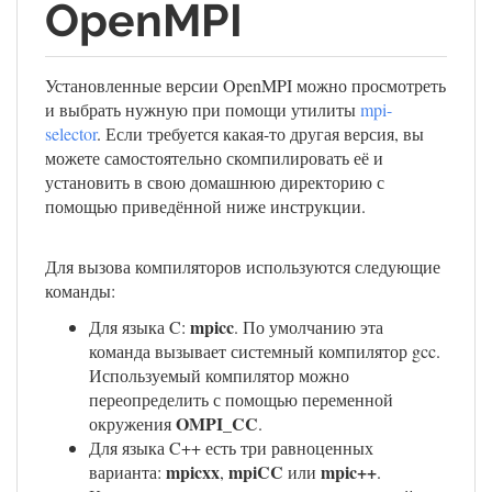
OpenMPI
Установленные версии OpenMPI можно просмотреть
и выбрать нужную при помощи утилиты
mpi-
selector
. Если требуется какая-то другая версия, вы
можете самостоятельно скомпилировать её и
установить в свою домашнюю директорию с
помощью приведённой ниже инструкции.
Для вызова компиляторов используются следующие
команды:
mpicc
Для языка C:
. По умолчанию эта
команда вызывает системный компилятор gcc.
Используемый компилятор можно
переопределить с помощью переменной
OMPI_CC
окружения
.
Для языка C++ есть три равноценных
mpicxx
mpiCC
mpic++
варианта:
,
или
.