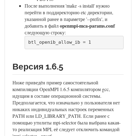
После выполнения 'make -s install' нужно
перейти в поддиректорию etc директории,
указанной ранее в параметре '--prefix', и
openmpi-mca-params.conf
добавить в файл
следующую строку:
btl_openib_allow_ib = 1
Версия 1.6.5
Ниже приведён пример самостоятельной
компиляции OpenMPI 1.6.5 компилятором gcc,
идущим в составе операционной системы.
Предполагается, что изначально у пользователя нет
никаких индивидуальных настроек переменных
PATH или LD_LIBRARY_PATH. Если ранее с
помощью утилиты mpi-selector была выбрана какая-
то реализация MPI, её следует отключить командой
'mpi-selector --unset'.