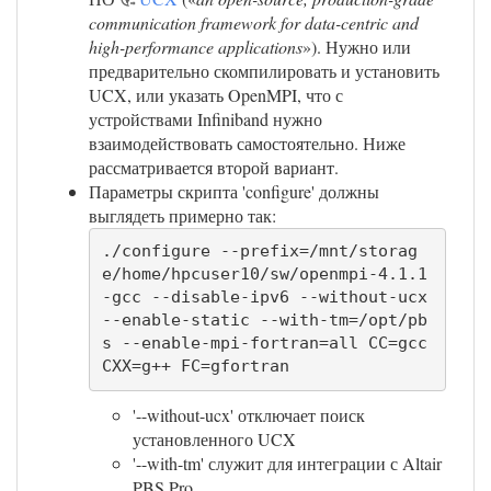
communication framework for data-centric and
high-performance applications
»). Нужно или
предварительно скомпилировать и установить
UCX, или указать OpenMPI, что с
устройствами Infiniband нужно
взаимодействовать самостоятельно. Ниже
рассматривается второй вариант.
Параметры скрипта 'configure' должны
выглядеть примерно так:
./configure --prefix=/mnt/storag
e/home/hpcuser10/sw/openmpi-4.1.1
-gcc --disable-ipv6 --without-ucx 
--enable-static --with-tm=/opt/pb
s --enable-mpi-fortran=all CC=gcc 
CXX=g++ FC=gfortran
'--without-ucx' отключает поиск
установленного UCX
'--with-tm' служит для интеграции с Altair
PBS Pro