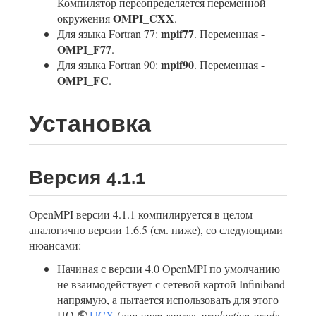
Компилятор переопределяется переменной
OMPI_CXX
окружения
.
mpif77
Для языка Fortran 77:
. Переменная -
OMPI_F77
.
mpif90
Для языка Fortran 90:
. Переменная -
OMPI_FC
.
Установка
Версия 4.1.1
OpenMPI версии 4.1.1 компилируется в целом
аналогично версии 1.6.5 (см. ниже), со следующими
нюансами:
Начиная с версии 4.0 OpenMPI по умолчанию
не взаимодействует с сетевой картой Infiniband
напрямую, а пытается использовать для этого
ПО
UCX
(«
an open-source, production-grade