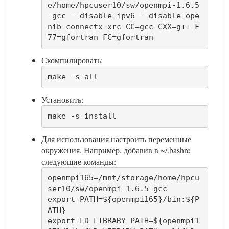
e/home/hpcuser10/sw/openmpi-1.6.5
-gcc --disable-ipv6 --disable-ope
nib-connectx-xrc CC=gcc CXX=g++ F
77=gfortran FC=gfortran
Скомпилировать:
make -s all
Установить:
make -s install
Для использования настроить переменные
окружения. Например, добавив в ~/.bashrc
следующие команды:
openmpi165=/mnt/storage/home/hpcu
ser10/sw/openmpi-1.6.5-gcc

export PATH=${openmpi165}/bin:${P
ATH}

export LD_LIBRARY_PATH=${openmpi1