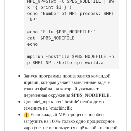
MPI_NP=$(wc -l $PBS_NODEFILE | aw
k '{ print $1 }')

echo "Number of MPI process: $MPI
_NP"

echo 'File $PBS_NODEFILE:'

cat  $PBS_NODEFILE

echo 

mpirun -hostfile $PBS_NODEFILE -n
p $MPI_NP ./hello_mpi_world.a
Запуск программы производится командой
mpirun
, которая узнаёт выделенные задаче
узлы из файла, на который указывает
$PBS_NODEFILE
переменная окружения
.
Для intel_mpi ключ '-hostfile' необходимо
заменить на '-machinefile'
Если каждый MPI-процесс способен
загрузить на 100% только одно процессорное
ядро (т.е. не используется ещё какой-то способ