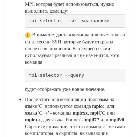
MPI, которая будет использоваться, нужно
выполнить команду:
mpi-selector --set <название>
Внимание: данная команда повлияет только
на те сессии SSH, которые будут открыты
после её выполнения. В текущей сессии
используемая реализация не изменится, хотя
команда
mpi-selector --query
будет отображать уже новое значение.
После этого для компиляции программ на
mpicc
языке 'C' используется команда
, для
mpicxx
mpiCC
языка 'C++' - команды
,
или
mpic++
mpif77
mpif90
, для языка 'Fortran' -
или
.
Обратите внимание, что эти команды - не сами
компиляторы, а скрипты, вызывающие