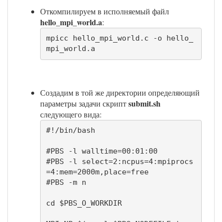
Откомпилируем в исполняемый файл
hello_mpi_world.a
:
mpicc hello_mpi_world.c -o hello_
mpi_world.a
Создадим в той же директории определяющий
submit.sh
параметры задачи скрипт
следующего вида:
#!/bin/bash

#PBS -l walltime=00:01:00

#PBS -l select=2:ncpus=4:mpiprocs
=4:mem=2000m,place=free

#PBS -m n

cd $PBS_O_WORKDIR
