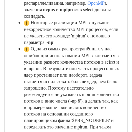
распараллеливания, например,
OpenMP
),
ncpus
mpiprocs
значения
и
в select должны
совпадать.
Некоторые реализации MPI запускают
некорректное количество MPI-процессов, если
не указать его команде 'mpirun' с помощью
-np
параметра '
'
Одна из самых распространённых у нас
ошибок при использовании MPI заключается в
указании разного количества потоков в select и
в mpirun. В результате или часть процессорных
ядер простаивает или наоборот, задача
пытается использовать больше ядер, чем было
запрошено. Поэтому настоятельно
рекомендуется не указывать mpirun количество
потоков в виде числа ('-np 8'), а делать так, как
в примере выше - вычислять количество
потоков на основании созданного
планировщиком файла '$PBS_NODEFILE' и
передавать это значение mpirun. При таком