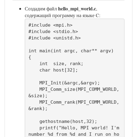
hello_mpi_world.c
Создадим файл
,
содержащий программу на языке C:
#include <mpi.h>

#include <stdio.h>

#include <unistd.h>

int main(int argc, char** argv)

{

    int  size, rank;

    char host[32];

    MPI_Init(&argc,&argv);

    MPI_Comm_size(MPI_COMM_WORLD,
&size);

    MPI_Comm_rank(MPI_COMM_WORLD,
&rank);

    gethostname(host,32);

    printf("Hello, MPI world! I'm 
number %d from %d and I run on ho