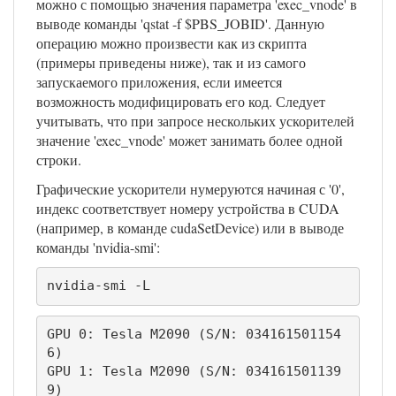
можно с помощью значения параметра 'exec_vnode' в
выводе команды 'qstat -f $PBS_JOBID'. Данную
операцию можно произвести как из скрипта
(примеры приведены ниже), так и из самого
запускаемого приложения, если имеется
возможность модифицировать его код. Следует
учитывать, что при запросе нескольких ускорителей
значение 'exec_vnode' может занимать более одной
строки.
Графические ускорители нумеруются начиная с '0',
индекс соответствует номеру устройства в CUDA
(например, в команде cudaSetDevice) или в выводе
команды 'nvidia-smi':
nvidia-smi -L
GPU 0: Tesla M2090 (S/N: 034161501154
6)

GPU 1: Tesla M2090 (S/N: 034161501139
9)
