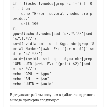
if [ $(echo $vnodes|grep -c '+') != 0 
] ; then

    echo "Error: several vnodes are pr
ovided."

    exit 100

fi

gpu=$(echo $vnodes|sed 's/.*\[//'|sed 
's/\].*//')

sn=$(nvidia-smi -q -i $gpu_nbr|grep 'S
erial Number'|awk -F\: '{print $2}'|se
d -e 's/ *//')

uuid=$(nvidia-smi -q -i $gpu_nbr|grep 
'GPU UUID'|awk -F\: '{print $2}'|sed -
e 's/ *//')

echo "GPU  = $gpu"

echo "SN   = $sn"

echo "UUID = $uuid"
В результате работы получим в файле стандартного
вывода примерно следующее: