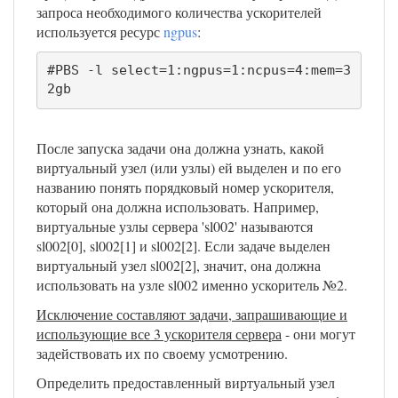
запроса необходимого количества ускорителей
используется ресурс
ngpus
:
#PBS -l select=1:ngpus=1:ncpus=4:mem=3
2gb
После запуска задачи она должна узнать, какой
виртуальный узел (или узлы) ей выделен и по его
названию понять порядковый номер ускорителя,
который она должна использовать. Например,
виртуальные узлы сервера 'sl002' называются
sl002[0], sl002[1] и sl002[2]. Если задаче выделен
виртуальный узел sl002[2], значит, она должна
использовать на узле sl002 именно ускоритель №2.
Исключение составляют задачи, запрашивающие и
использующие все 3 ускорителя сервера
- они могут
задействовать их по своему усмотрению.
Определить предоставленный виртуальный узел