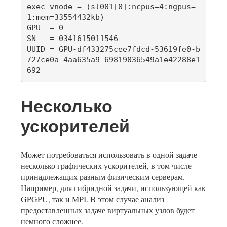
exec_vnode = (sl001[0]:ncpus=4:ngpus=
1:mem=33554432kb)

GPU  = 0

SN   = 0341615011546

UUID = GPU-df433275cee7fdcd-53619fe0-b
727ce0a-4aa635a9-69819036549a1e42288e1
692
Несколько
ускорителей
Может потребоваться использовать в одной задаче
несколько графических ускорителей, в том числе
принадлежащих разным физическим серверам.
Например, для гибридной задачи, использующей как
GPGPU, так и MPI. В этом случае анализ
предоставленных задаче виртуальных узлов будет
немного сложнее.