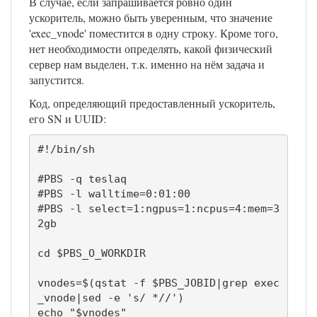
В случае, если запрашивается ровно один
ускоритель, можно быть уверенным, что значение
'exec_vnode' поместится в одну строку. Кроме того,
нет необходимости определять, какой физический
сервер нам выделен, т.к. именно на нём задача и
запустится.
Код, определяющий предоставленный ускоритель,
его SN и UUID:
#!/bin/sh

#PBS -q teslaq

#PBS -l walltime=0:01:00

#PBS -l select=1:ngpus=1:ncpus=4:mem=3
2gb

cd $PBS_O_WORKDIR

vnodes=$(qstat -f $PBS_JOBID|grep exec
_vnode|sed -e 's/ *//')

echo "$vnodes"
