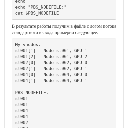
echo

echo "PBS_NODEFILE:"

cat $PBS_NODEFILE
В результате работы получим в файле с логом потока
стандартного вывода примерно следующее:
My vnodes:

sl001[1] = Node sl001, GPU 1

sl001[2] = Node sl001, GPU 2

sl002[0] = Node sl002, GPU 0

sl002[1] = Node sl002, GPU 1

sl004[0] = Node sl004, GPU 0

sl004[1] = Node sl004, GPU 1

PBS_NODEFILE:

sl001

sl001

sl004

sl004

sl002
