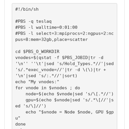
#!/bin/sh

#PBS -q teslaq

#PBS -l walltime=0:01:00

#PBS -l select=3:mpiprocs=2:ngpus=2:nc
pus=8:mem=32gb,place=scatter

cd $PBS_O_WORKDIR

vnodes=$(qstat -f $PBS_JOBID|tr -d 
'\n'' ''\t'|sed 's/Hold_Types.*//'|sed 
's/.*exec_vnode=//'|tr -d \(\)|tr + 
'\n'|sed 's/:.*//'|sort)

echo "My vnodes:"

for vnode in $vnodes ; do

    node=$(echo $vnode|sed 's/\[.*//')

    gpu=$(echo $vnode|sed 's/.*\[//'|s
ed 's/\]//')

    echo "$vnode = Node $node, GPU $gp
u"

done
