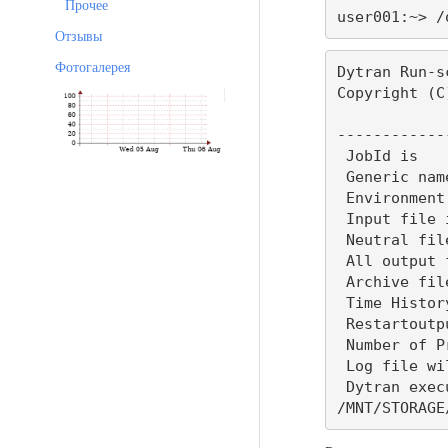
Прочее
user001:~> /
Отзывы
Фотогалерея
Dytran Run-sc
Copyright (C
------------
 JobId is                                /mnt/storage/home/user001/TEST_MSC/cs_9

 Generic name is                         /MNT/STORAGE/HOME/USER001/TEST_MSC/CS_9

 Environment directory is                /mnt/storage/home/user001

 Input file is named                     /mnt/storage/home/user001/TEST_MSC/cs_9.dat

 Neutral file is named                   /MNT/STORAGE/HOME/USER001/TEST_MSC/CS_9.NIF

 All output files will have prefix       /MNT/STORAGE/HOME/USER001/TEST_MSC/CS_9

 Archive files will have extension       .ARC

 Time History files will have extension  .THS

 Restartoutput files will have extension .RST

 Number of Processors used               1

 Log file will be named                  /MNT/STORAGE/HOME/USER001/TEST_MSC/CS_9.LOG

 Dytran executable is                    /opt/shared/msc/dytran2012/dytranexe/dytran.exe

/MNT/STORAGE