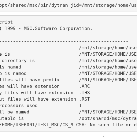
opt/shared/msc/bin/dytran jid=/mnt/storage/home/us
ript

) 1999 - MSC.Software Corporation.

-----------------------------------------------

/HOME/USER001/TEST_MSC/CS_9.CSH: No such file or d