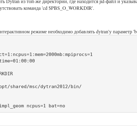
ть Dytran из той-же директории, где находится jid-файл и указыва
сутствовать команда 'cd $PBS_O_WORKDIR'.
нтерактивном режиме необходимо добавлять dytran'у параметр 'ba
ct=1:ncpus=1:mem=2000mb:mpiprocs=1

time=01:00:00

KDIR

opt/shared/msc/dytran2012/bin/

impl_geom ncpus=1 bat=no