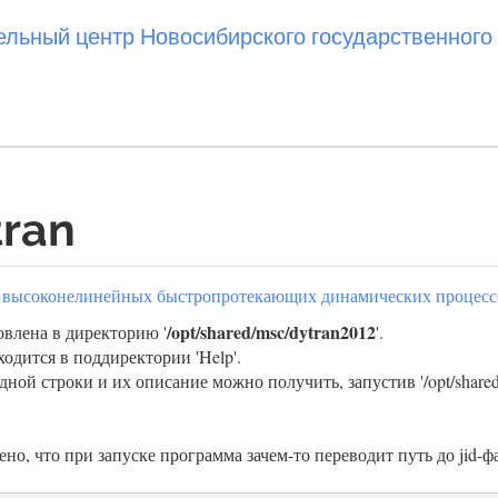
ьный центр Новосибирского государственного 
ran
из высоконелинейных быстропротекающих динамических процесс
/opt/shared/msc/dytran2012
влена в директорию '
'.
одится в поддиректории 'Help'.
ой строки и их описание можно получить, запустив '/opt/shared/m
о, что при запуске программа зачем-то переводит путь до jid-фа