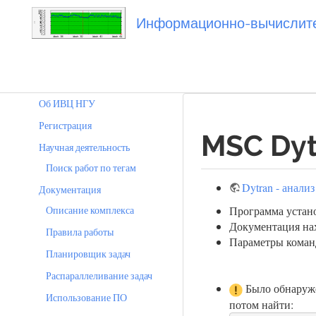
Информационно-вычислител
Вы посетили
dytran
Об ИВЦ НГУ
Регистрация
MSC Dyt
Научная деятельность
Поиск работ по тегам
Dytran - анал
Документация
Описание комплекса
Программа устано
Документация нах
Правила работы
Параметры командн
Планировщик задач
Распараллеливание задач
Было обнаружен
Использование ПО
потом найти: