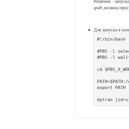
Решение - запуска
qsub должна при
Для запуска в неи
#!/bin/bash

#PBS -l sele
#PBS -l wall
cd $PBS_O_WOR
PATH=$PATH:/
export PATH

dytran jid=s