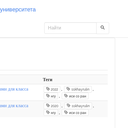
университета
Теги
ами для класса
,
,
2022
sskhayrulin
,
нгу
иси со ран
ами для класса
,
,
2020
sskhayrulin
,
нгу
иси со ран