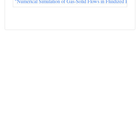
"Numerical Simulation of Gas-Solid Flows in Fluidized Bed"