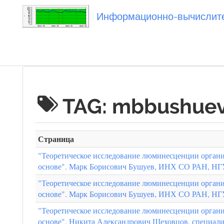
Информационно-вычислител
Вы посетили
TAG: mbbushue
Страница
"Теоретическое исследование люминесценции органи
основе". Марк Борисович Бушуев, ИНХ СО РАН, НГУ
"Теоретическое исследование люминесценции органи
основе". Марк Борисович Бушуев, ИНХ СО РАН, НГУ
"Теоретическое исследование люминесценции органи
основе". Никита Александрович Шеховцов, специали