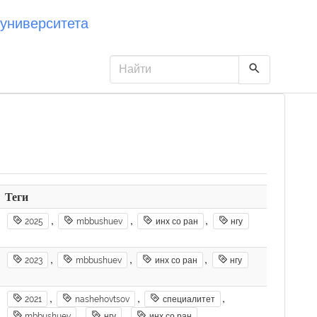
университета
Теги
,
,
,
2025
mbbushuev
инх со ран
нгу
,
,
,
2023
mbbushuev
инх со ран
нгу
,
,
,
2021
nashehovtsov
специалитет
,
,
mbbushuev
нгу
инх со ран