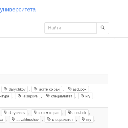
университета
,
,
,
,
darychkov
ихттм со ран
asdubok
,
,
,
,
нтура
iaisupova
специалитет
нгу
,
,
,
,
darychkov
ихттм со ран
asdubok
,
,
,
,
va
aavakhrushev
специалитет
нгу