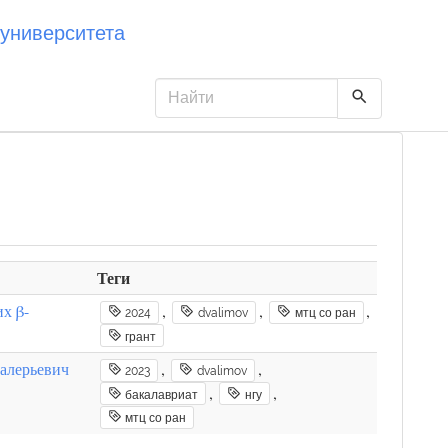
университета
Теги
х β-
,
,
,
2024
dvalimov
мтц со ран
грант
алерьевич
,
,
2023
dvalimov
,
,
бакалавриат
нгу
мтц со ран