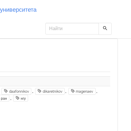
университета
,
,
,
,
daafonnikov
dikaretnikov
magenaev
,
 ран
нгу