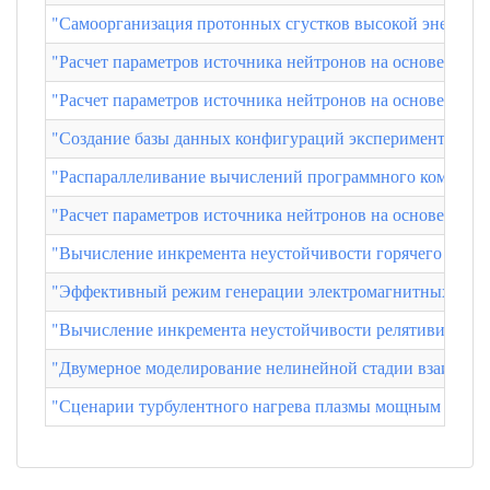
"Самоорганизация протонных сгустков высокой энергии 
"Расчет параметров источника нейтронов на основе дли
"Расчет параметров источника нейтронов на основе от
"Создание базы данных конфигураций эксперимента AWA
"Распараллеливание вычислений программного комплекс
"Расчет параметров источника нейтронов на основе отк
"Вычисление инкремента неустойчивости горячего релят
"Эффективный режим генерации электромагнитных волн 
"Вычисление инкремента неустойчивости релятивистског
"Двумерное моделирование нелинейной стадии взаимодей
"Сценарии турбулентного нагрева плазмы мощным элект