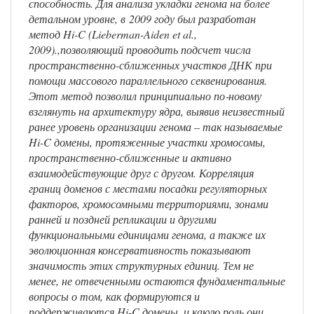
способность. Для анализа укладки генома на более
детальном уровне, в 2009 году был разработан
метод Hi-C (Lieberman-Aiden et al.,
2009).,позволяющий проводить подсчет числа
пространственно-сближенных участков ДНК при
помощи массового параллельного секвенирования.
Этот метод позволил принципиально по‑новому
взглянуть на архитектуру ядра, выявив неизвестный
ранее уровень организации генома – так называемые
Hi-C домены, протяженные участки хромосомы,
пространственно-сближенные и активно
взаимодействующие друг с другом. Корреляция
границ доменов с местами посадки регуляторных
факторов, хромосомными территориями, зонами
ранней и поздней репликации и другими
функциональными единицами генома, а также их
эволюционная консервативность показывают
значимость этих структурных единиц. Тем не
менее, не отвеченными остаются фундаментальные
вопросы о том, как формируются и
поддерживаются Hi-C домены, и какую роль они