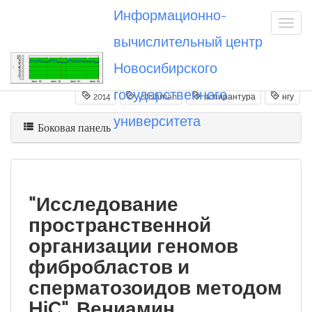
Информационно-
вычислительный центр
Новосибирского
Вы посетили
20140224_vsfishman
государственного
2014
vsfishman
аспирантура
нгу
университета
Боковая панель
"Исследование
пространственной
организации геномов
фибробластов и
сперматозоидов методом
HiC". Вениамин