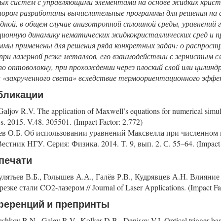
ых систем с управляющими элементами на основе жидких криста
тором разработаны вычислительные программы для решения на
одной, в общем случае анизотропной сплошной среды, уравнений
онную динамику нематических жидкокристаллических сред и пр
мы применены для решения ряда конкретных задач: о распростр
при лазерной резке металлов, его взаимодействии с зернистым с
о оптоволокну, при прохождении через плоский слой или цилин
и «закрученного света» вследствие термоориентационного эффе
бликации
ljov R.V. The application of Maxwell’s equations for numerical simulati
s. 2015. V.48. 305501. (Impact Factor: 2.772)
лев О.Б. Об использовании уравнений Максвелла при численном
естник НГУ. Серия: Физика. 2014. Т. 9, вып. 2. С. 55–64. (Impact 
печати
ятьев В.Б., Голышев А.А., Галёв Р.В., Кудрявцев А.Н. Влияние
зке стали CO2-лазером // Journal of Laser Applications. (Impact Fac
ференций и препринты
shkov B.N., Galev R.V., Kolker D.B., Denisov V.I. Optical trigger based