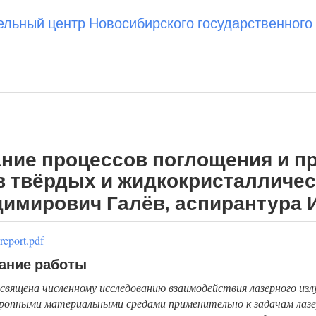
ьный центр Новосибирского государственного 
ние процессов поглощения и п
в твёрдых и жидкокристалличес
имирович Галёв, аспирантура И
eport.pdf
ание работы
освящена численному исследованию взаимодействия лазерного из
ропными материальными средами применительно к задачам лазе