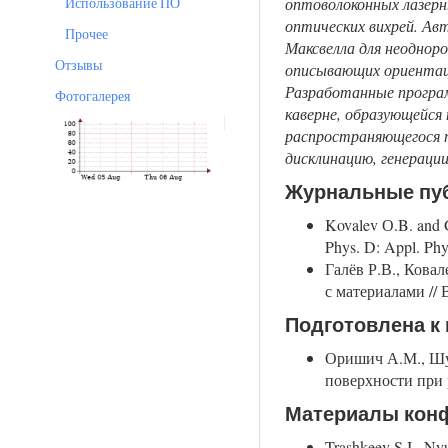
Использование ПО
оптоволоконных лазерн
оптических вихрей. Ав
Прочее
Максвелла для неоднор
Отзывы
описывающих ориентаци
Разработанные програм
Фотогалерея
каверне, образующейся 
распространяющегося п
дисклинацию, генераци
Журнальные пу
Kovalev О.B. and Ga
Phys. D: Appl. Phy
Галёв Р.В., Кова
с материалами // В
Подготовлена к 
Оришич А.М., Шул
поверхности при ре
Материалы кон
Trashkeev S.I., Nyu