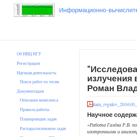
Информационно-вычислител
Вы посетили
20161014_rvgalev
Об ИВЦ НГУ
Регистрация
"Исследова
Научная деятельность
излучения 
Поиск работ по тегам
Роман Влад
Документация
Описание комплекса
itam_rvgalev_201610_r
Правила работы
Научное содерж
Планировщик задач
«
Работа Галёва Р.В. п
Распараллеливание задач
изотропными и анизот