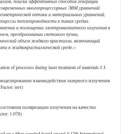
ллов, поиска эффективных способов генерации
 современных многопроцессорных ЭВМ уравнений
 геометрической оптики и материальных уравнений,
оцессы теплопроводности в таких средах.
анении и поглощении электромагнитного излучения в
лоем, преобразовании светового пучка,
дрический объем жидкого кристалла, включающий
кта в жидкокристаллической среде.»
on of processes during laser treatment of materials // J.
 моделировании взаимодействия лазерного излучения
Factor: нет)
 состояния поляризации излучения на качество
tor: 1.078)
 on a fiber-coupled liquid crystal // 17th International