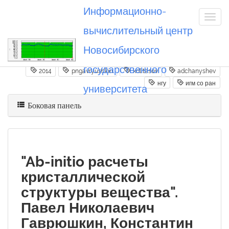
Информационно-
вычислительный центр
Новосибирского
Вы посетили
20141216_pngavryushkin
государственного
2014
pngavryushkin
kdlitasov
adchanyshev
нгу
игм со ран
университета
Боковая панель
"Ab-initio расчеты
кристаллической
структуры вещества".
Павел Николаевич
Гаврюшкин, Константин