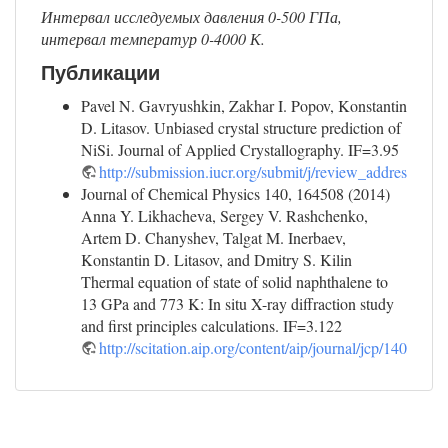
Интервал исследуемых давления 0-500 ГПа,
интервал температур 0-4000 К.
Публикации
Pavel N. Gavryushkin, Zakhar I. Popov, Konstantin
D. Litasov. Unbiased crystal structure prediction of
NiSi. Journal of Applied Crystallography. IF=3.95
http://submission.iucr.org/submit/j/review_addres
Journal of Chemical Physics 140, 164508 (2014)
Anna Y. Likhacheva, Sergey V. Rashchenko,
Artem D. Chanyshev, Talgat M. Inerbaev,
Konstantin D. Litasov, and Dmitry S. Kilin
Thermal equation of state of solid naphthalene to
13 GPa and 773 K: In situ X-ray diffraction study
and first principles calculations. IF=3.122
http://scitation.aip.org/content/aip/journal/jcp/140/16