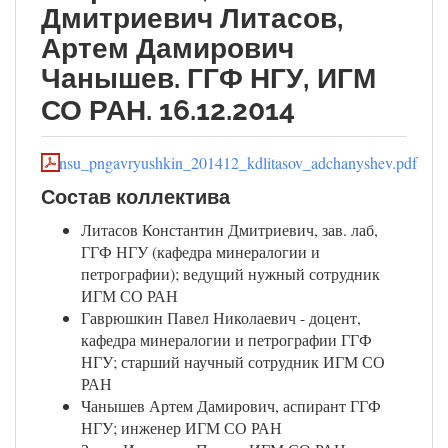
Дмитриевич Литасов,
Артем Дамирович
Чанышев. ГГФ НГУ, ИГМ
СО РАН. 16.12.2014
nsu_pngavryushkin_201412_kdlitasov_adchanyshev.pdf
Состав коллектива
Литасов Константин Дмитриевич, зав. лаб,
ГГФ НГУ (кафедра минералогии и
петрографии); ведущий нужный сотрудник
ИГМ СО РАН
Гаврюшкин Павел Николаевич - доцент,
кафедра минералогии и петрографии ГГФ
НГУ; старший научный сотрудник ИГМ СО
РАН
Чанышев Артем Дамирович, аспирант ГГФ
НГУ; инженер ИГМ СО РАН