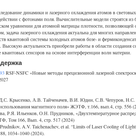
ледование динамики и лазерного охлаждения атомов в световых 
ействии с фотонами поля. Вычислительные модели строятся из
ском уравнении для атомной матрицы плотности, позволяющей 
ом, задача лазерного охлаждения актуальна для многих направле
тв квантовой системы холодных атомов бозе- и фермиконденсат
 Высокую актуальность приобрели работы в области создания с
же квантовых сенсоров на основе интерференции волн материи.
ддержка
093
RSF-NSFC «Новые методы прецизионной лазерной спектроскоп
2027
Д.С. Крысенко, А.В. Тайченачев, В.И. Юдин, С.В. Чепуров, Н.С.
 использования магнитного поля» ЖЭТФ, т.166, вып.4, стр. 556 (
а, Р.Я. Ильенков, О.Н. Прудников, «Двухтемпературное распре
, Том 166, Вып. 4, стр. 517 (2024)
Prudnikov, A.V. Taichenachev, et al. “Limits of Laser Cooling of Light
v.88, 1034–1040 (2024).