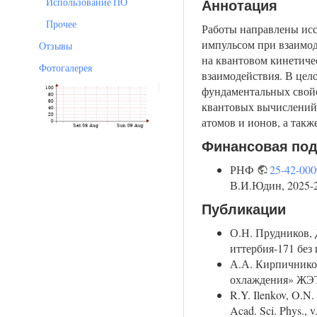
Использование ПО
Аннотация
Прочее
Работы направлены исс
импульсом при взаимод
Отзывы
на квантовом кинетиче
Фотогалерея
взаимодействия. В цел
фундаментальных свойс
квантовых вычислений.
атомов и ионов, а так
Финансовая по
РНФ
25-42-00
В.И.Юдин, 2025-
Публикации
О.Н. Прудников, 
иттербия-171 без
А.А. Кирпичников
охлаждения» ЖЭТФ
R.Y. Ilenkov, O.N. 
Acad. Sci. Phys., 