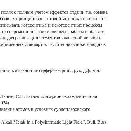
полях с полным учетом эффектов отдачи, т.е. обмена
 базовых принципов квантовой механики и основаны
описывать когерентные и некогерентные процессы
ний современной физики, включая работы в области
ов, для реализации элементов квантовой логики и
овременных стандартов частоты на основе холодных
ии в атомной интерферометрии», рук. д.ф.-м.н.
 Лапин, С.Н. Багаев «Лазерное охлаждение иона
2024)
деление атомов в условиях субдоплеровского
 Alkali Metals in a Polychromatic Light Field”, Bull. Russ.