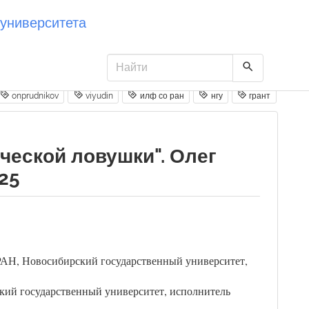
университета
onprudnikov
viyudin
илф со ран
нгу
грант
ческой ловушки". Олег
25
 РАН, Новосибирский государственный университет,
кий государственный университет, исполнитель