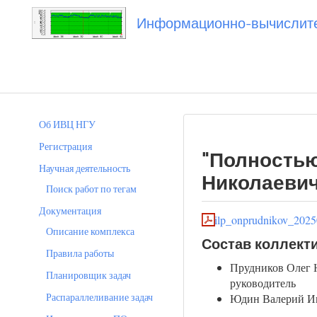
Информационно-вычислител
Вы посетили
20250506_onprudnikov
Об ИВЦ НГУ
Регистрация
"Полностью
Научная деятельность
Николаевич
Поиск работ по тегам
Документация
ilp_onprudnikov_2025
Описание комплекса
Состав коллект
Правила работы
Прудников Олег Н
Планировщик задач
руководитель
Распараллеливание задач
Юдин Валерий Ива